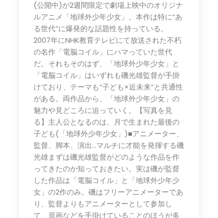
(公開中)が2週間限定で劇場上映中のオリジナ
ルアニメ「地球外少年少女」。本作は特に“あ
る世代”に爆発的な話題性を持っている。
2007年にNHK教育テレビにて放送された不朽
の名作「電脳コイル」にハマっていた世代
だ。それもそのはず、「地球外少年少女」と
「電脳コイル」はいずれも磯光雄監督が手掛
けており、テーマも“子ども×近未来”と共通性
がある。両作品から、「地球外少年少女」の
魅力や見どころに迫っていく。【写真を見
る】主人公となるのは、月で生まれた最後の
子ども(「地球外少年少女」)■アニメーター、
監督、脚本、演出…マルチに才能を発揮する磯
光雄まずは磯光雄監督がどのような作品を作
ってきたのか知っておきたい。実は磯が監督
した作品は「電脳コイル」と「地球外少年少
女」の2作のみ。磯はフリーアニメーターであ
り、監督よりもアニメーターとして参加し
て、原画などを手掛けていることのほうが多