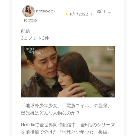
notebook-
1321 ビュ
11/11/2022
ー
laptop
配信
3コメント3件
「地球外少年少女」「電脳コイル」の監督、
磯光雄はどんな人物なのか？
Netflixで全世界同時配信中、全6話のシリーズ
を前後編で分けた『地球外少年少女 後編』