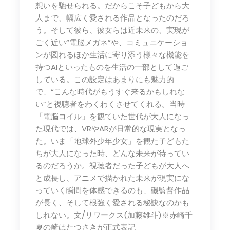
想いを馳せられる。だからこそ子どもから大
人まで、幅広く愛される作品となったのだろ
う。そして彼ら、彼女らは近未来の、実現が
ごく近い“電脳メガネ”や、コミュニケーショ
ンが図れるほか生活に寄り添う様々な機能を
持つAIといったものを生活の一部として過ご
している。この設定はあまりにも魅力的
で、“こんな時代がもうすぐ来るかもしれな
い”と視聴者をわくわくさせてくれる。当時
「電脳コイル」を観ていた世代が大人になっ
た現代では、VRやARが日常的な現実となっ
た。いま「地球外少年少女」を観た子どもた
ちが大人になった時、どんな未来が待ってい
るのだろうか。視聴者だった子どもが大人へ
と成長し、アニメで描かれた未来が現実にな
っていく瞬間を体感できるのも、磯監督作品
が長く、そして根強く愛される秘訣なのかも
しれない。文/リワークス(加藤雄斗)※赤崎千
夏の崎はたつさきが正式表記