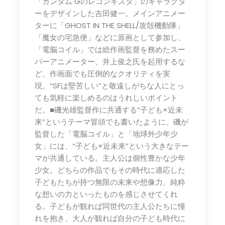
「ガンダム Gのレコンギスタ」のキャラクタ
ーをデザインした吉田健一。メインアニメー
ターに「GHOST IN THE SHELL/攻殻機動隊」
「魔女の宅急便」などに原画として参加し、
「電脳コイル」では総作画監督を務めたスー
パーアニメーター、井上俊之氏を起用するな
ど、作画面でも圧倒的なクオリティを実
現。“SFは堅苦しい”と敬遠しがちな人にとっ
ても気軽に楽しめるのはうれしいポイント
だ。■磯光雄監督作に共通する“子ども×近未
来”というテーマ冒頭でも書いたように、磯が
監督した「電脳コイル」と「地球外少年少
女」には、“子ども×近未来”という大きなテー
マが共通している。主人公は個性豊かな少年
少女。どちらの作品でもその時代に適応した
子どもたちが持つ無限の未来や想像力、純粋
な想いの力といったものを感じさせてくれ
る。子どもが観れば同世代の主人公たちに憧
れを抱き、大人が観れば自分の子ども時代に