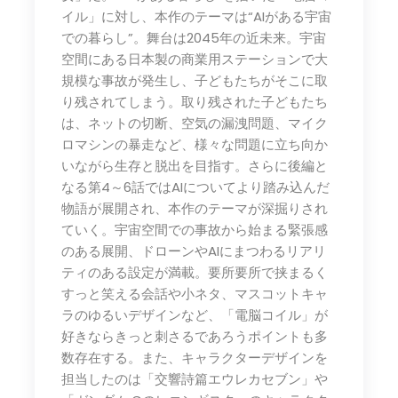
イル」に対し、本作のテーマは“AIがある宇宙
での暮らし”。舞台は2045年の近未来。宇宙
空間にある日本製の商業用ステーションで大
規模な事故が発生し、子どもたちがそこに取
り残されてしまう。取り残された子どもたち
は、ネットの切断、空気の漏洩問題、マイク
ロマシンの暴走など、様々な問題に立ち向か
いながら生存と脱出を目指す。さらに後編と
なる第4～6話ではAIについてより踏み込んだ
物語が展開され、本作のテーマが深掘りされ
ていく。宇宙空間での事故から始まる緊張感
のある展開、ドローンやAIにまつわるリアリ
ティのある設定が満載。要所要所で挟まるく
すっと笑える会話や小ネタ、マスコットキャ
ラのゆるいデザインなど、「電脳コイル」が
好きならきっと刺さるであろうポイントも多
数存在する。また、キャラクターデザインを
担当したのは「交響詩篇エウレカセブン」や