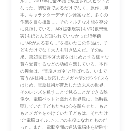
ル」。2007年に全26話で放送され大ヒットと
なった。初監督であるだけでなく、原作、脚
本、キャラクターデザイン原案など、多くの
作業を自ら担当し、そのマルチな才能を存分
に発揮している。AR(拡張現実)もVR(仮想現
実)もほとんど知られていなかった15年前
に“ARがある暮らし”を描いたこの作品は、子
どもだけでなく大人も引き込んだ。その結
果、第29回日本SF大賞をはじめとする様々な
賞を受賞するなどの功績を残している。本作
の舞台は、“電脳メガネ”と呼ばれる、いまで
言うAR技術に対応したメガネ型のデバイスを
はじめ、電脳技術が普及した近未来の世界。
そのレンズを通すことで見ることができる映
像や、電脳ペットと戯れる世界観に、当時視
聴していた子どもたちは心を躍らせた。もと
もとメガネをかけていた子どもは、それだけ
で“電脳コイルごっこ”の主役になれたものだ
った。また、電脳空間の違法電脳体を駆除す