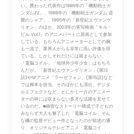
い。携わった代表作は1986年の「機動戦士ガ
ンダムZZ」、1988年の「機動戦士ガンダム 逆
襲のシャア」、1995年の「新世紀エヴァンゲ
リオン」のほか、2003年の実写映画『キル・
ビル Vol.1』のアニメパートに原画として参加
している。もちろんアニメーターとしての腕
も一流で、業界人からも非常に高い評価を得
ている。しかしそれだけには留まらない。
「電脳コイル」「地球外少年少女」はもちろ
んだが、「新世紀エヴァンゲリオン」(第13
話)やSFアニメ「ラーゼフォン」(第15話)など
では脚本を担当。そのほかにも演出、デジタ
ルエフェクトなど、とにかく一介のアニメー
ターの枠には収まらない多才な活躍を見せて
いるのだ。■緻密なストーリー構成で子どもの
みならず大人も魅了した「電脳コイル」そん
な磯の監督デビュー作となったのが前述の通
り、オリジナルテレビアニメ「電脳コイ