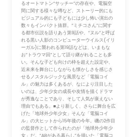
るオートマトン“サッチー”の存在や、電脳空
間に関する様々な噂など、ストーリー的にも
ビジュアル的にも子どもには少し怖い演出の
数々もインパクト抜群。“ミチコさん”に関す
る都市伝説を語りあう第9話や、“ヌル”と呼ば
れる黒い人影のコンピューターウイルス(イリ
ーガル)に襲われる第19話などは、いまもな
お“トラウマ回”として語り継がれることも多
い。そんな子ども向けの枠を超えた設定や、
近未来を舞台にしながらも懐かしさを感じさ
せるノスタルジックな風景など「電脳コイ
ル」の魅力は多くあるが、なにより注目した
いのは、少年少女の成長や友情を描くドラマ
が秀逸なことであり、そして人気が衰えない
理由でもある。■より新しく、さらに舞台を広
げた「地球外少年少女」そんな「電脳コイ
ル」の大ヒットから15年後の今年。磯の2作目
の監督作として作られたのが「地球外少年少
女」だ。“ARがある暮らし”を描いた「電脳コ