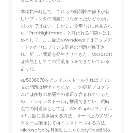
本稿執筆時点で、これらの脆弱性の修正が新
しいプリンタの問題につながったかどうかは
明らかではない。しかし、今年7月に発見され
た「PrintNightmare」と呼ばれる問題をはじ
めとして、ここ最近のWindowsではアップデ
ートのたびにプリンタ関連の問題が修正さ
れ、新しい問題を発生させてきた。Microsoft
は依然としてこの混乱を収束できないでいる
ようだ。
KB5006670をアンインストールすればプリン
タの問題は解消できるが、この更新プログラ
ムには多数の脆弱性の修正が含まれているた
め、アンインストールは推奨できない。現時
点での回避策としては、Win32spl.dllファイル
を9月版に置き換える方法、サーバ上のプリン
タを一旦削除して再インストールする方法、
Microsoftが先月無効にしたCopyFiles機能を