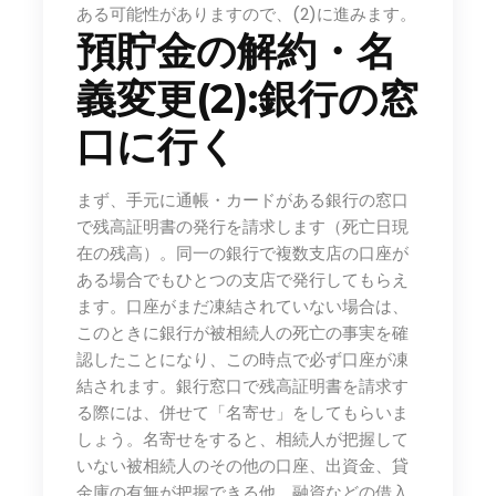
ある可能性がありますので、(2)に進みます。
預貯金の解約・名
義変更(2):銀行の窓
口に行く
まず、手元に通帳・カードがある銀行の窓口
で残高証明書の発行を請求します（死亡日現
在の残高）。同一の銀行で複数支店の口座が
ある場合でもひとつの支店で発行してもらえ
ます。口座がまだ凍結されていない場合は、
このときに銀行が被相続人の死亡の事実を確
認したことになり、この時点で必ず口座が凍
結されます。銀行窓口で残高証明書を請求す
る際には、併せて「名寄せ」をしてもらいま
しょう。名寄せをすると、相続人が把握して
いない被相続人のその他の口座、出資金、貸
金庫の有無が把握できる他、融資などの借入