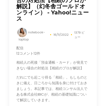
合の対処法【相続のプロが
解説】（幻冬舎ゴールドオ
ンライン） - Yahoo!ニュー
ス
notebook-
1379 ビ
16/11/2022
ュー
laptop
配信
12コメント12件
相続人の死後「預金通帳・カード」が発見で
きない場合の対処法【相続のプロが解説】
だれにでも起こり得る「相続」。もしものと
きに備え、日ごろから知識を身に付けておき
ましょう。本記事では、相続コンサル法人で
ある株式会社IBICが、相続の基礎知識につい
て解説していきます。