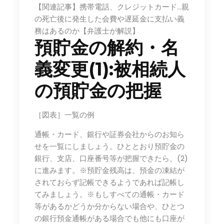
【関連記事】携帯電話、クレジットカード…親
の死亡後に発生した会費や遅延金に支払い義
務はあるのか【弁護士が解説】
預貯金の解約・名
義変更(1):被相続人
の預貯金の把握
［図表］一覧の例
通帳・カード、銀行や証券会社からのお知ら
せを一覧にしましょう。ひととおり預貯金の
銀行、支店、口座番号等が把握できたら、(2)
に進みます。※預貯金残高は、預金の凍結が
されておらず記帳できるようであれば記帳し
てみましょう。※もしすべての通帳・カード
等があるかどうか分からない場合や、ひとつ
の銀行預金通帳がある場合でも他にも口座が