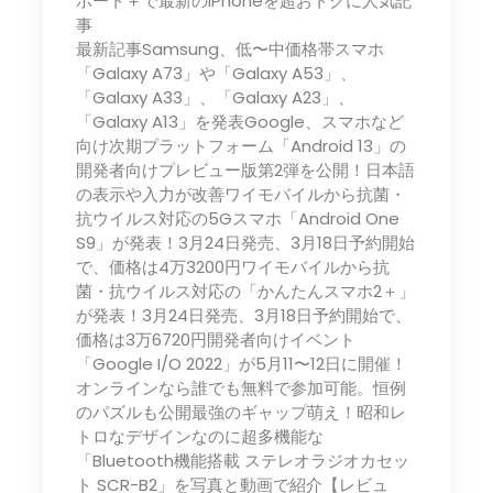
ポート＋で最新のiPhoneを超おトクに人気記
事
最新記事Samsung、低〜中価格帯スマホ
「Galaxy A73」や「Galaxy A53」、
「Galaxy A33」、「Galaxy A23」、
「Galaxy A13」を発表Google、スマホなど
向け次期プラットフォーム「Android 13」の
開発者向けプレビュー版第2弾を公開！日本語
の表示や入力が改善ワイモバイルから抗菌・
抗ウイルス対応の5Gスマホ「Android One
S9」が発表！3月24日発売、3月18日予約開始
で、価格は4万3200円ワイモバイルから抗
菌・抗ウイルス対応の「かんたんスマホ2＋」
が発表！3月24日発売、3月18日予約開始で、
価格は3万6720円開発者向けイベント
「Google I/O 2022」が5月11〜12日に開催！
オンラインなら誰でも無料で参加可能。恒例
のパズルも公開最強のギャップ萌え！昭和レ
トロなデザインなのに超多機能な
「Bluetooth機能搭載 ステレオラジオカセッ
ト SCR-B2」を写真と動画で紹介【レビュ