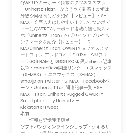
QWERTYキーボード搭載のタフネススマホ
「Unihertz Titan」がようやく到着！まずは
外観や同梱物などを紹介【レビュー】 - S-
MAX・文字入力はしやすい！？ごっついボデ
ィーにQWERTYキーボード搭載の個性派スマ
ホ「Unihertz Titan」のプリインアプリやベ
ンチマークを紹介【レビュー】 - S-
MAXUnihertz Titan, QWERTY タフネススマ
ートフォン, アンドロイド 9.0 Pie，SIMフリ
ー，6GB RAM と128GB ROM, 黒Unihertz記事
執筆：memn0ck■関連リンク・エスマックス
（S-MAX）・エスマックス（S-MAX）
smaxjp on Twitter・S-MAX - Facebookペ
ージ・Unihertz Titan 関連記事一覧 - S-
MAX・Titan, Unihertz Rugged QWERTY
Smartphone by Unihertz —
KickstarterTweet
名前
情報を記憶評価顔星
ソフトバンクオンラインショップ
トクするサ