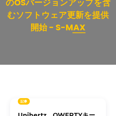
のOSバージョンアップを含
むソフトウェア更新を提供
開始 - S-MAX
記事
Unihertz、QWERTYキー