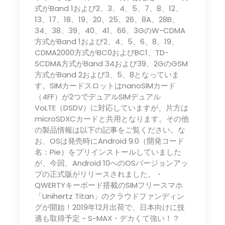
式がBand 1および2、3、4、5、7、8、12、
13、17、18、19、20、25、26、8A、28B、
34、38、39、40、41、66、3GのW-CDMA
方式がBand 1および2、4、5、6、8、19、
CDMA2000方式がBC0およびBC1、TD-
SCDMA方式がBand 34および39、2GのGSM
方式がBand 2および3、5、8となっていま
す。SIMカードスロットはnanoSIMカード
（4FF）が2つでデュアルSIMデュアル
VoLTE（DSDV）に対応していますが、片方は
microSDXCカードと共用となります。その他
の製品情報は以下の記事をご覧ください。な
お、OSは発売時にAndroid 9.0（開発コード
名：Pie）をプリインストールしていました
が、今回、Android 10へのOSバージョンアッ
プの正式版がリリースされました。・
QWERTYキーボード搭載のSIMフリースマホ
「Unihertz Titan」のクラウドファンディン
グが開始！2019年12月出荷で、日本向けに技
適も取得予定 - S-MAX・デカくて強い！？