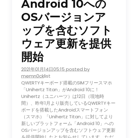
Android 10への
OSバージョンア
ップを含むソフト
ウェア更新を提供
開始
2021年01月14日05:15 posted by
memn0ck
list
QWERTYキーボード搭載のSIMフリースマホ
「Unihertz Titan」がAndroid 10に！
Unihertz（ユニハーツ）は12日（現地時
間）、昨年1月より販売しているQWERTYキー
ボードを搭載したAndroidスマートフォン
（スマホ）「Unihertz Titan」に対してより
新しいプラットフォーム「Android 10」への
OSバージョンアップを含むソフトウェア更新
を提供開始したとお知らせしています。ただ