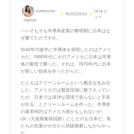
notebook-
1474 ビ
15/02/2023
ュー
laptop
――そもそも半導体産業の黎明期に日本はな
ぜ勝てたのですか。
1940年代後半に半導体を発明したのはアメリ
カだ。1980年代にそのアメリカに日本は半導
体の製造で勝った。それは、1970年代に日本
が新しい技術を作ったからだ。
たとえばクリーンルームという概念を生み出
した。アメリカでは製造現場に靴で入ってい
たが、日本では清浄な環境で造らないと不良
が出る、とクリーンルームを作った。半導体
の基本特許はアメリカ発かもしれないが、
LSI（大規模集積回路）にしたのも日本だ。私
たちの先輩がゼロから切磋琢磨しながらやっ
た。