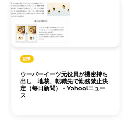
記事
ウーバーイーツ元役員が機密持ち
出し 地裁、転職先で勤務禁止決
定（毎日新聞） - Yahoo!ニュー
ス