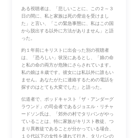
ある視聴者は、「悲しいことに、この２～３
日の間に、私と家族は死の脅迫を受けまし
た」と言い、「この緊急事態に、私はこの国
から脱出する以外に方法がありません」と語
った。
約１年前にキリストに出会った別の視聴者
は、「恐ろしい」状況にあるとし、「娘の命
と私の命の両方が危険にさらされています。
私の娘は８歳です。彼女には私以外に誰もい
ません。あなたがたに連絡するための電話を
探すのはとても大変でした」と語った。
伝道者で、ポッドキャスト「ザ・アンダーグ
ラウンド」の司会者であるジョエル・リチャ
ードソン氏は、「郊外の村でタリバンがやっ
ていることは、特に家族がキリスト教徒、つ
まり異教徒であることが分かっている場合、
１０代以下の女性を連れて行き、タリバンの