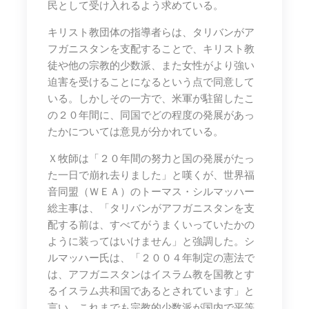
民として受け入れるよう求めている。
キリスト教団体の指導者らは、タリバンがア
フガニスタンを支配することで、キリスト教
徒や他の宗教的少数派、また女性がより強い
迫害を受けることになるという点で同意して
いる。しかしその一方で、米軍が駐留したこ
の２０年間に、同国でどの程度の発展があっ
たかについては意見が分かれている。
Ｘ牧師は「２０年間の努力と国の発展がたっ
た一日で崩れ去りました」と嘆くが、世界福
音同盟（ＷＥＡ）のトーマス・シルマッハー
総主事は、「タリバンがアフガニスタンを支
配する前は、すべてがうまくいっていたかの
ように装ってはいけません」と強調した。シ
ルマッハー氏は、「２００４年制定の憲法で
は、アフガニスタンはイスラム教を国教とす
るイスラム共和国であるとされています」と
言い、これまでも宗教的少数派が国内で平等