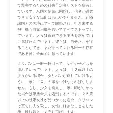
て殺害するための殺害予定者リストを所有し
ています。米国大使館は閉館し、信者が避難
できる安全な場所はもはやありません。近隣
諸国との国境はすべて閉鎖され、行き来する
飛行機も自家用機を除いてすべてストップし
ています。人々は避難できる場所を求めて山
に逃げ込んでいます。彼らは、自分たちを守
ることができ、また守ってくれる唯一の存在
である神に全面的に頼っています。
タリバンは一軒一軒回って、女性や子どもを
連れていっています。人々は、１２歳以上の
少女がいる場合、タリバンが連れていけるよ
うに、家に『Ｘ』の印をつけなければなりま
せん。もし、少女を発見し、家に印がなかっ
た場合は家族全員を処刑するのです。２５歳
以上の既婚女性が見つかった場合、タリバン
は直ちに夫を殺し、女性に好きなことをした
後、性奴隷として売り飛ばします。