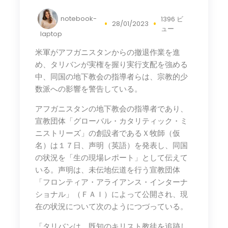
notebook-
1396 ビ
28/01/2023
ュー
laptop
米軍がアフガニスタンからの撤退作業を進
め、タリバンが実権を握り実行支配を強める
中、同国の地下教会の指導者らは、宗教的少
数派への影響を警告している。
アフガニスタンの地下教会の指導者であり、
宣教団体「グローバル・カタリティック・ミ
ニストリーズ」の創設者であるＸ牧師（仮
名）は１７日、声明（英語）を発表し、同国
の状況を「生の現場レポート」として伝えて
いる。声明は、未伝地伝道を行う宣教団体
「フロンティア・アライアンス・インターナ
ショナル」（ＦＡＩ）によって公開され、現
在の状況について次のようにつづっている。
「タリバンは、既知のキリスト教徒を追跡し