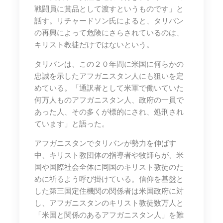
戦闘員に賞品として渡すというものです」と
話す。リチャードソン氏によると、タリバン
の再興によって危険にさらされているのは、
キリスト教徒だけではないという。
タリバンは、この２０年間に米国に何らかの
忠誠を示したアフガニスタン人にも狙いを定
めている。「通訳者として米軍で働いていた
何万人ものアフガニスタン人、政府の一員で
あった人、その多くが標的にされ、処刑され
ています」と語った。
アフガニスタンでタリバンが勢力を伸ばす
中、キリスト教団体の指導者や牧師らが、米
国や国際社会全体に同国のキリスト教徒のた
めに祈るよう呼び掛けている。信仰を基盤と
した第三国定住機関の関係者は米国政府に対
し、アフガニスタンのキリスト教徒数万人と
「米国と関係のあるアフガニスタン人」を難