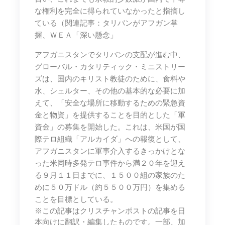
な権利を完全に得られていなかったと指摘し
ている（関連記事：タリバンがアフガン掌
握、ＷＥＡ「深い懸念」
アフガニスタンでタリバンの支配が進む中、
グローバル・カタリティック・ミニストリー
ズは、国内のキリスト教徒のために、食料や
水、シェルター、その他の基本的な必要に加
えて、「安全な場所に移動するための緊急資
金と物資」を提供することを目的とした「軍
資金」の募集を開始した。これは、米国が国
際テロ組織「アルカイダ」への報復として、
アフガニスタンに軍事介入するきっかけとな
った米同時多発テロ事件から満２０年を迎え
る９月１１日までに、１５００組の家族のた
めに５０万ドル（約５５００万円）を集める
ことを目標としている。
※この記事はクリスチャンポストの記事を日
本向けに翻訳・編集したものです。一部、加