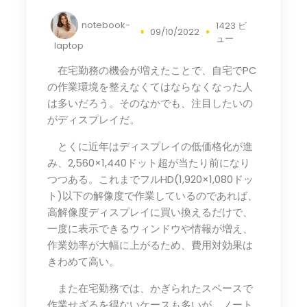
notebook-
1423 ビ
09/10/2022
ュー
laptop
在宅勤務の機会が増えたことで、自宅でPC
の作業環境を整えなくてはならなくなった人
は多いだろう。そのなかでも、注目したいの
がディスプレイだ。
とくに近年はディスプレイの低価格化が進
み、2,560×1,440ドット超が当たり前になり
つつある。これまでフルHD(1,920×1,080ドッ
ト)以下の解像度で作業しているのであれば、
高解像度ディスプレイに買い換えるだけで、
一度に表示できるウィンドウや情報が増え、
作業効率が大幅に上がるため、費用対効果は
きわめて高い。
また在宅勤務では、かぎられたスペースで
作業せざるを得ないケースも多いが、ノート