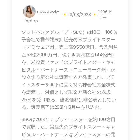
notebook-
1406 ビ
13/03/2023
ュー
laptop
ソフトバンクグループ（SBG）は18日、100％
子会社で携帯端末卸販売の米ブライトスター
（デラウェア州。売上高9550億円、営業利益
△53億2000万円、税引き前利益△144億円）
を、米投資ファンドのブライトスター・キャ
ピタル・パートナーズ（ニューヨーク州）が
設立する新会社に譲渡すると発表した。ブラ
イトスターを傘下に置く持ち株会社の全株式
を譲渡し、対価として現金と新会社の株式
25％を受け取る。譲渡価額は非公表としてい
る。譲渡完了は2021年3月中を見込む。
SBGは2014年にブライトスターを約1100億円
で買収した。譲渡先のブライトスター・キャ
ピタル・パートナーズはブライトスターの元