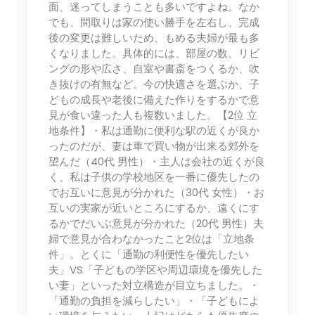
面、迷ってしまうことも多いですよね。なか
でも、間取りは家の使い勝手を左右し、完成
後の変更は難しいため、もめる夫婦が最も多
くなりました。具体的には、部屋の数、リビ
ングの形や広さ、自室や書斎をつくるか、吹
き抜けの有無など。今の快適さを選ぶか、子
どもの成長や老後に備えた作りをするかで意
見が食い違った人も複数いました。【2位 立
地条件】・私は通勤に便利な駅の近くが良か
ったのだが、妻は車で買い物が出来る郊外を
望んだ（40代 男性）・主人は会社の近くが良
く、私は子供の学校地区を一番に優先したの
でお互いに意見が分かれた（30代 女性）・お
互いの実家が近いところにするか、遠くにす
るかでだいぶ意見が分かれた（20代 男性）夫
婦で意見が合わなかったこと2位は「立地条
件」。とくに「通勤の利便性を優先したい
夫」VS「子どもの学区や周辺環境を優先した
い妻」といった対立構造が目立ちました。・
「通勤の負担を減らしたい」・「子どもによ