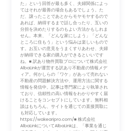
た」という回答が最も多く、夫婦関係によっ
てはそれが最善の場合もあるでしょう。た
だ、譲ったことであとからモヤモヤするので
あれば、納得するまで話し合ったり、互いの
分担を決めたりするのもよい方法かもしれま
せん。本来、「どんな家にしよう」「どんな
ところに住もう」という悩みは楽しいもので
す。お互いの意見をうまくすりあわせ、夫婦
が納得できる家の購入ができるといいです
ね。■ 訳あり物件買取プロについて株式会社
AlbaLinkが運営する訳あり不動産の情報メデ
ィア。何かしらの「ワケ」があって売れない
不動産の問題解決方法や、運用方法に関する
情報を発信中。記事は専門家により執筆され
ており、信頼性の高い情報をわかりやすく届
けることをコンセプトにしています。無料相
談はもちろん、サイトを通じての直接買取に
も対応しています。
https://wakearipro.com/■ 株式会社
AlbaLinkについてAlbaLinkは、「事業を通じ