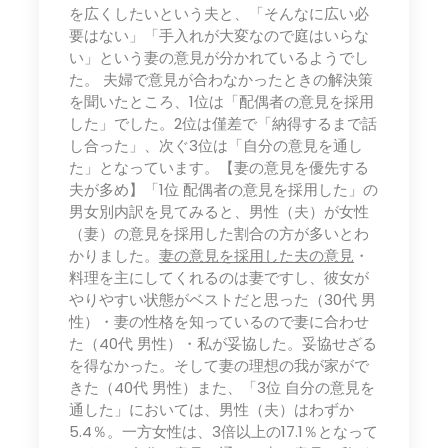
を広くしたいという夫と、「そんなに広い必
要はない」「手入れが大変なので庭はいらな
い」という妻の意見が分かれているようでし
た。 夫婦で意見が合わなかったときの解決策
を聞いたところ、1位は「配偶者の意見を採用
した」でした。2位は僅差で「納得するまで話
し合った」、次ぐ3位は「自分の意見を通し
た」となっています。【妻の意見を優先する
夫が多め】「1位 配偶者の意見を採用した」の
男女別内訳を見てみると、男性（夫）が女性
（妻）の意見を採用した割合の方が多いとわ
かりました。
妻の意見を採用した夫の意見
・
料理を主にしてくれるのは妻ですし、彼女が
やりやすい状態がベストだと思った（30代 男
性）・妻の性格を知っているので妻に合わせ
た（40代 男性）・私が妥協した。妥協せざる
を得なかった。そして妻の理想の我が家がで
きた（40代 男性）また、「3位 自分の意見を
通した」においては、男性（夫）はわずか
5.4％。一方女性は、3倍以上の17.1％となって