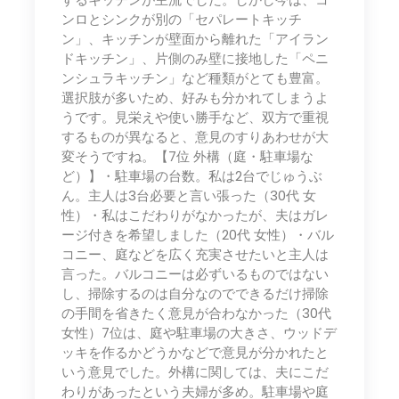
ンロとシンクが別の「セパレートキッチ
ン」、キッチンが壁面から離れた「アイラン
ドキッチン」、片側のみ壁に接地した「ペニ
ンシュラキッチン」など種類がとても豊富。
選択肢が多いため、好みも分かれてしまうよ
うです。見栄えや使い勝手など、双方で重視
するものが異なると、意見のすりあわせが大
変そうですね。【7位 外構（庭・駐車場な
ど）】・駐車場の台数。私は2台でじゅうぶ
ん。主人は3台必要と言い張った（30代 女
性）・私はこだわりがなかったが、夫はガレ
ージ付きを希望しました（20代 女性）・バル
コニー、庭などを広く充実させたいと主人は
言った。バルコニーは必ずいるものではない
し、掃除するのは自分なのでできるだけ掃除
の手間を省きたく意見が合わなかった（30代
女性）7位は、庭や駐車場の大きさ、ウッドデ
ッキを作るかどうかなどで意見が分かれたと
いう意見でした。外構に関しては、夫にこだ
わりがあったという夫婦が多め。駐車場や庭