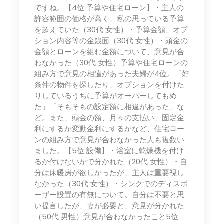
ですね。【4位 予算や住宅ローン】・主人の
許容範囲の価格が高く、私の思っている予算
を超えていた（30代 女性）・予算金額、オプ
ション内容等の金銭面（30代 女性）・頭金の
金額とローンを組む金額について、意見が合
わなかった（30代 女性）予算や住宅ローンの
組み方で意見の相違があった夫婦が4位。「好
条件の物件を探したり、オプションを付けた
りしているうちに予算がオーバーしてもめ
た」「そもそもの設定額に相違があった」な
ど。また、頭金の額、月々の支払い、固定金
利にするか変動金利にするかなど、住宅ロー
ンの組み方で意見が合わなかった人も複数い
ました。【5位 設備】・浴室に乾燥機を付け
るか付けないかで分かれた（20代 女性）・自
分は床暖房が欲しかったが、主人は重要視し
なかった（30代 女性）・シンクでのディスポ
ーザー設置の有無について。自分は不要と思
い提言したが、妻が必要と、意見が分かれた
（50代 男性）意見が合わなかったこと5位