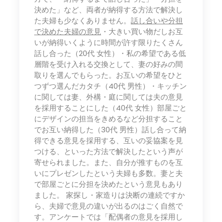
決めた」など、両者が納得する方法で解決し
た夫婦も少なくありません。
話し合いや分担
で決めた夫婦の意見
・大きい買い物だしお互
いが納得いくように時間が許す限りたくさん
話し合った（20代 女性）・私の希望である低
層階を受け入れる交換として、妻の好みの間
取りを選んでもらった。お互いの希望をひと
つずつ選んだカタチ（40代 男性）・キッチン
に関しては妻、外構・庭に関しては夫の意見
を採用することにした（40代 女性）部屋ごと
にデザインの担当をきめるなど分担すること
でお互い納得した（30代 男性）話し合って納
得できる意見を採用する、互いの妥協案を見
つける、といった方法で解決したという声が
寄せられました。また、自分が推すものを互
いにプレゼンしたという夫婦も多数。妻と夫
で部屋ごとに分担を決めたという意見もあり
ました。 家探し・家造りは決断の連続ですか
ら、夫婦で意見の違いが出るのはごく自然で
す。アンケートでは「配偶者の意見を採用し