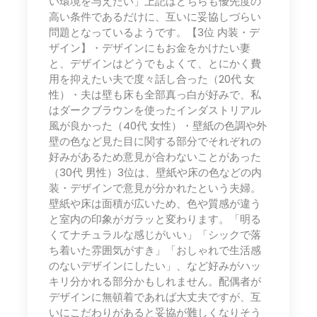
い環境を与えたい」上記はどちらも優先度の
高い条件であるだけに、互いに妥協しづらい
問題となっているようです。【3位 内装・デ
ザイン】・デザインにもお金をかけたい妻
と、デザインはどうでもよくて、とにかく費
用を抑えたい夫で度々話し合った（20代 女
性）・夫は壁も床も全部真っ白が好みで、私
はダークブラウンを使ったインダストリアル
風が良かった（40代 女性）・壁紙の色調や外
壁の色など見た目に関する部分でそれぞれの
好みがあるため意見が合わないことがあった
（30代 男性）3位は、壁紙や床の色などの内
装・デザインで意見が分かれたという夫婦。
壁紙や床は面積が広いため、色や質感が違う
と室内の印象がガラッと変わります。「明る
くてナチュラルな感じがいい」「シックで落
ち着いた雰囲気がすき」「おしゃれで生活感
のないデザインにしたい」、など好みがハッ
キリ分かれる部分かもしれません。配偶者が
デザインに無頓着であれば大丈夫ですが、互
いにこだわりがあると妥協が難しくなりそう