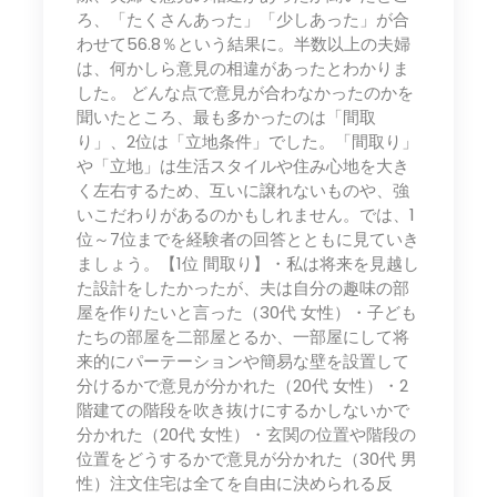
ろ、「たくさんあった」「少しあった」が合
わせて56.8％という結果に。半数以上の夫婦
は、何かしら意見の相違があったとわかりま
した。 どんな点で意見が合わなかったのかを
聞いたところ、最も多かったのは「間取
り」、2位は「立地条件」でした。「間取り」
や「立地」は生活スタイルや住み心地を大き
く左右するため、互いに譲れないものや、強
いこだわりがあるのかもしれません。では、1
位～7位までを経験者の回答とともに見ていき
ましょう。【1位 間取り】・私は将来を見越し
た設計をしたかったが、夫は自分の趣味の部
屋を作りたいと言った（30代 女性）・子ども
たちの部屋を二部屋とるか、一部屋にして将
来的にパーテーションや簡易な壁を設置して
分けるかで意見が分かれた（20代 女性）・2
階建ての階段を吹き抜けにするかしないかで
分かれた（20代 女性）・玄関の位置や階段の
位置をどうするかで意見が分かれた（30代 男
性）注文住宅は全てを自由に決められる反