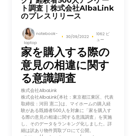
グ】経験者500人アンケー
ト調査｜株式会社AlbaLink
のプレスリリース
notebook-
1062 ビ
30/09/2022
ュー
laptop
家を購入する際の
意見の相違に関す
る意識調査
株式会社AlbaLink
株式会社AlbaLink(本社：東京都江東区、代表
取締役：河田 憲二)は、マイホームの購入経
験がある既婚者500人を対象に「家を購入す
る際の意見の相違に関する意識調査」を実施
し、そのデータをランキング化しました。詳
細は訳あり物件買取プロにて公開。