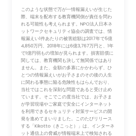
このような状態で万が一情報漏えいが生じた
際、端末を配布する教育機関側が責任を問わ
れる可能性も考えられます。NPO法人日本ネ
ットワークセキュリティ協会の調査では、情
報漏えい1件あたりの被害総額は2017年で5億
4,850万円、2018年には6億3,767万円と、1年
で1億円弱もの増加が見られます。損害賠償に
関しては、教育機関も決して無関係ではあり
ません。また、金額の多寡にかかわらず、ひ
とつの情報漏えいがお子さまのその後の人生
に関わる事態に陥る危険性もはらんでおり、
当社ではこれを深刻な問題であると受け止め
ています。そこでこの度当社では、お子さま
が学習現場やご家庭で安全にインターネット
を利用できるセキュリティ対策サービスの開
発を進めてまいりました。このたびリリース
する「Kikotto（きこっと）」は、インターネ
ット通信上の脅威が情報端末上で検知される