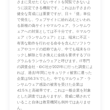
さまに見せたくないサイトを閲覧できないよ
うに設定できる機能です。これはお子さまの
健全な育成には重要ですが、日々「億」単位
で発生し、ウェブサイトに紛れ込むといわれ
る新種の偽サイトやマルウェア、ランサムウ
ェアへの対策としては不十分です。※マルウ
ェア（ランサムウェア）とは、端末に不正・
有害な動作を行わせる命令を含んだソフトウ
ェアやコードの総称であり、中でも端末をロ
ックし解除と引き換えに金銭を要求するプロ
グラムをランサムウェアと呼びます。IT専門
の調査会社・IDC社が2021年に行った調査によ
れば、過去1年間にセキュリティ被害に遭った
企業は56.3％でした。中でもマルウェア・ラ
ンサムウェア感染の被害を受けた企業は
42.5％と高確率です。これは一般企業を対象
とした調査ではありますが、脅威に晒されて
いること自体は教育機関も例外ではありませ
ん。