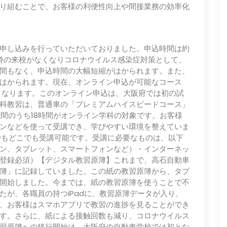
り組むことで、お客様の利便性向上や間接業務の効率化
申し込みを⾏っていただいておりました。申込時間は約
込時の来校がなくなりコロナウイルス感染症対策として、
間もなく、申込時間の⼤幅短縮がはかられます。また、
はかられます。現在、オンライン申込が可能なコース
となります。このオンライン申込は、⼤阪府では初の試
科教習は、普通⾞の「プレミアムハイスピードコース」
時間のうち18時間がオンライン学科の対象です。お客様
ンなどを使って受講でき、学びやすい環境を整えていま
でもどこでも受講可能です。受講に必要なものは、以下
ン、タブレット、スマートフォンなど）・インターネッ
登録必須）【デジタル教習原簿】これまで、⾼⽯⾃動⾞
簿」に記録していました。この紙の教習原簿から、タブ
開始しました。今までは、紙の教習原簿を使うことで不
たが、各職員の持つiPadに、教習原簿データが⼊り、
、お客様はスマホアプリで教習の進捗を⾒ることができ
す。さらに、紙による接触回数も減り、コロナウイルス
習原簿への移⾏開始は、⼤阪府の⾃動⾞学校では初とな