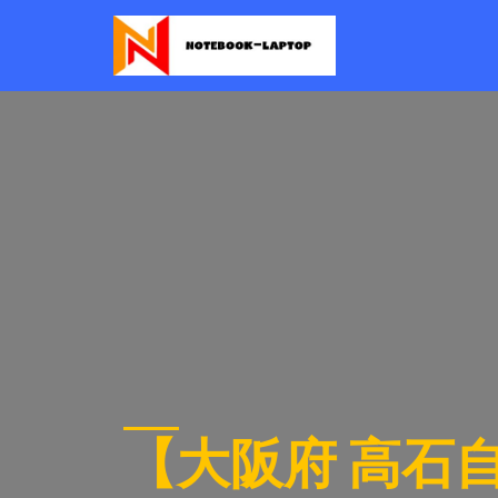
【⼤阪府 ⾼⽯