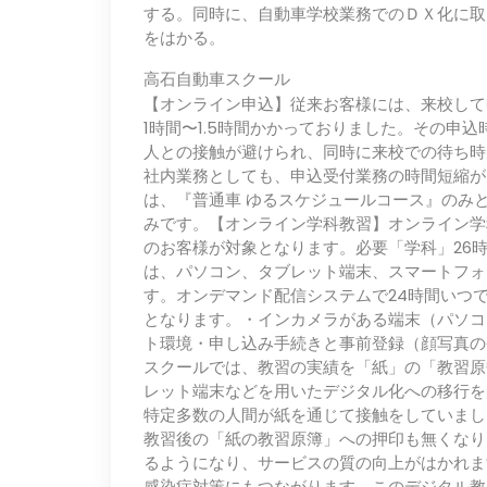
する。同時に、⾃動⾞学校業務でのＤＸ化に取
をはかる。
高石自動車スクール
【オンライン申込】従来お客様には、来校して
1時間〜1.5時間かかっておりました。その申
⼈との接触が避けられ、同時に来校での待ち時
社内業務としても、申込受付業務の時間短縮が
は、『普通⾞ ゆるスケジュールコース』のみ
みです。【オンライン学科教習】オンライン学
のお客様が対象となります。必要「学科」26
は、パソコン、タブレット端末、スマートフォ
す。オンデマンド配信システムで24時間いつ
となります。・インカメラがある端末（パソコ
ト環境・申し込み⼿続きと事前登録（顔写真の
スクールでは、教習の実績を「紙」の「教習原
レット端末などを⽤いたデジタル化への移⾏を
特定多数の⼈間が紙を通じて接触をしていまし
教習後の「紙の教習原簿」への押印も無くなり
るようになり、サービスの質の向上がはかれま
感染症対策にもつながります。このデジタル教