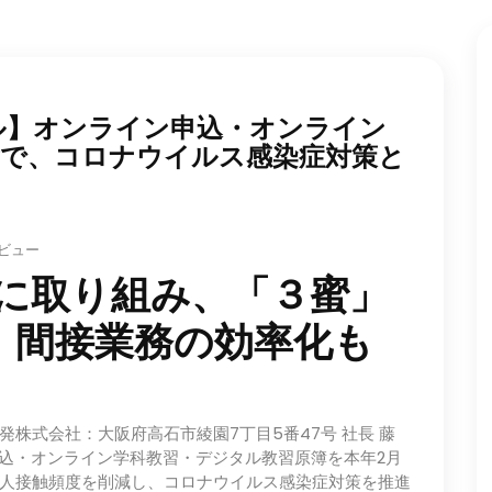
ル】オンライン申込・オンライン
簿で、コロナウイルス感染症対策と
3 ビュー
化に取り組み、「３蜜」
、間接業務の効率化も
株式会社：⼤阪府⾼⽯市綾園7丁⽬5番47号 社⻑ 藤
ライン申込・オンライン学科教習・デジタル教習原簿を本年2⽉
⼈接触頻度を削減し、コロナウイルス感染症対策を推進