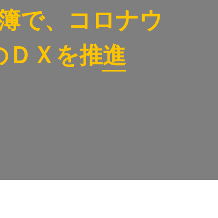
簿で、コロナウ
のＤＸを推進