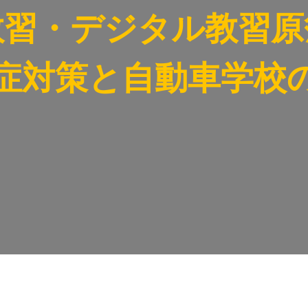
教習・デジタル教習原
症対策と⾃動⾞学校