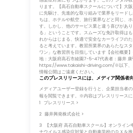
ります。【高石自動車スクールについて】大阪
に先駆け、先進的な取り組みで業界をリードし
ちは、ホテルや航空、旅行業界などと同じ、ホ
す。しかし、他のサービス業と違う喜びがあり
る」ということです。スムーズな免許取得はも
れからはじまる、快適で安全なカーライフのた
ると考えています。教習所業界のあらたなスタ
ワン」な教習所を目指しています【会社概要】
地：大阪府高石市綾園7-5-47代表者：藤井 康弘
https://www.takaishi-driving
情報公開はご遠慮ください。
このプレスリリースには、メディア関係者
メディアユーザー登録を行うと、企業担当者の
報を閲覧できます。※内容はプレスリリースに
プレスリリース >
藤井興発株式会社 >
【⼤阪府 ⾼⽯⾃動⾞スクール】オンライン
ナウイルス感染症対策と⾃動⾞学校のＤＸを推