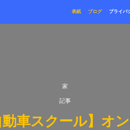
表紙
ブログ
プライバ
家
記事
⾃動⾞スクール】オ