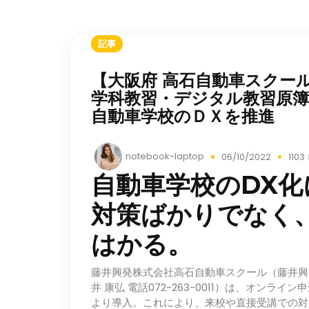
記事
【⼤阪府 ⾼⽯⾃動⾞スクー
学科教習・デジタル教習原
⾃動⾞学校のＤＸを推進
notebook-laptop
06/10/2022
110
⾃動⾞学校のDX
対策ばかりでなく
はかる。
藤井興発株式会社⾼⽯⾃動⾞スクール（藤井興発
井 康弘 電話072-263-0011）は、オン
より導⼊。これにより、来校や直接受講での対