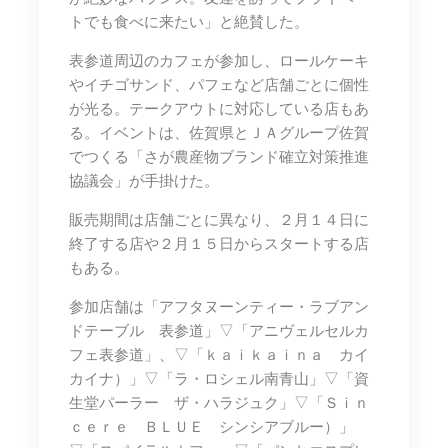
トでも食べに来たい」と絶賛した。
表参道周辺のカフェが参加し、ロールケーキ
やイチゴサンド、パフェなど店舗ごとに個性
が光る。テークアウトに対応している店もあ
る。イベントは、佐賀県とＪＡグループ佐賀
でつくる「さが農産物ブランド確立対策推進
協議会」が手掛けた。
販売期間は店舗ごとに異なり、２月１４日に
終了する店や２月１５日からスタートする店
もある。
参加店舗は「アフタヌーンティー・ラブアン
ドテーブル 表参道」▽「アニヴェルセルカ
フェ表参道」、▽「ｋａｉｋａｉｎａ カイ
カイナ）」▽「ラ・ロシェル南青山」▽「資
生堂パーラー ザ・ハラジュク」▽「Ｓｉｎ
ｃｅｒｅ ＢＬＵＥ シンシアブルー）」