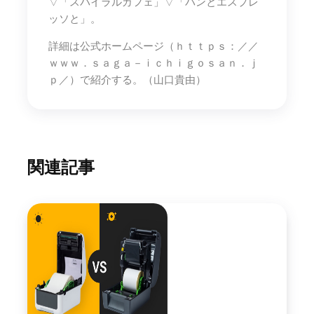
▽「スパイラルカフェ」▽「パンとエスプレ
ッソと」。
詳細は公式ホームページ（ｈｔｔｐｓ：／／
ｗｗｗ．ｓａｇａ－ｉｃｈｉｇｏｓａｎ．ｊ
ｐ／）で紹介する。（山口貴由）
関連記事