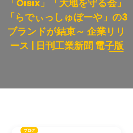
「Oisix」「大地を守る会」
「らでぃっしゅぼーや」の3
ブランドが結束～ 企業リリ
ース | 日刊工業新聞 電子版
ブログ