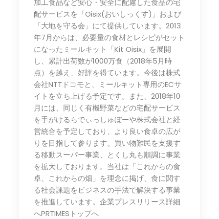
加工食品など安心・安全に配慮した食品の宅
配サービスを「Oisix(おいしっくす)」および
「大地を守る会」にて提供しています。2013
年7月からは、必要量の食材とレシピがセット
になったミールキット「Kit Oisix」を展開
し、累計出荷数が1000万食（2018年5月時
点）を越え、好評を得ています。今後は株式
会社NTTドコモと、ミールキット専用のECサ
イトを立ち上げる予定です。また、2018年10
月には、同じく有機野菜などの宅配サービス
を手がけるらでぃっしゅぼーや株式会社と経
営統合を予定しており、より良い食卓の広が
りを目指して参ります。買い物難民を支援す
る移動スーパー事業、とくし丸も順調に事業
を拡大しております。当社は「これからの食
卓、これからの畑」を理念に掲げ、食に関す
る社会課題をビジネスの手法で解決する事業
を推進しています。企業プレスリリース詳細
へPRTIMESトップへ