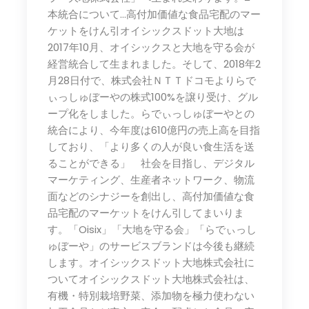
本統合について…高付加価値な食品宅配のマー
ケットをけん引オイシックスドット大地は
2017年10月、オイシックスと大地を守る会が
経営統合して生まれました。そして、2018年2
月28日付で、株式会社ＮＴＴドコモよりらで
ぃっしゅぼーやの株式100%を譲り受け、グル
ープ化をしました。らでぃっしゅぼーやとの
統合により、今年度は610億円の売上高を目指
しており、「より多くの人が良い食生活を送
ることができる」 社会を目指し、デジタル
マーケティング、生産者ネットワーク、物流
面などのシナジーを創出し、高付加価値な食
品宅配のマーケットをけん引してまいりま
す。「Oisix」「大地を守る会」「らでぃっし
ゅぼーや」のサービスブランドは今後も継続
します。オイシックスドット大地株式会社に
ついてオイシックスドット大地株式会社は、
有機・特別栽培野菜、添加物を極力使わない