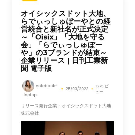
オイシックスドット大地、
らでぃっしゅぼーやとの経
営統合と新社名が正式決定
～「Oisix」「大地を守る
会」「らでぃっしゅぼー
や」の3ブランドが結束～
企業リリース | 日刊工業新
聞 電子版
notebook-
1575 ビ
25/03/2023
ュー
laptop
リリース発行企業：オイシックスドット大地
株式会社