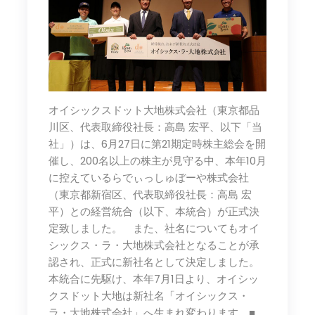
オイシックスドット大地株式会社（東京都品
川区、代表取締役社長：高島 宏平、以下「当
社」）は、6月27日に第21期定時株主総会を開
催し、200名以上の株主が見守る中、本年10月
に控えているらでぃっしゅぼーや株式会社
（東京都新宿区、代表取締役社長：高島 宏
平）との経営統合（以下、本統合）が正式決
定致しました。 また、社名についてもオイ
シックス・ラ・大地株式会社となることが承
認され、正式に新社名として決定しました。
本統合に先駆け、本年7月1日より、オイシッ
クスドット大地は新社名「オイシックス・
ラ・大地株式会社」へ生まれ変わります。■