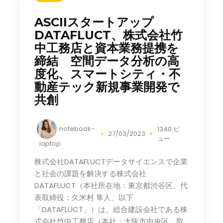
ASCIIスタートアップ
DATAFLUCT、株式会社竹
中工務店と資本業務提携を
締結 空間データ分析の高
度化、スマートシティ・不
動産テック新規事業開発で
共創
notebook-
1340 ビ
27/03/2023
ュー
laptop
株式会社DATAFLUCTデータサイエンスで企業
と社会の課題を解決する株式会社
DATAFLUCT（本社所在地：東京都渋谷区、代
表取締役：久米村 隼人、以下
「DATAFLUCT」）は、総合建設会社である株
式会社竹中工務店（本社：大阪市中央区、取