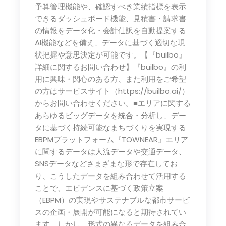
予算管理機能や、確認すべき業績指標を表示
できるダッシュボード機能、見積書・請求書
の情報をデータ化・会計仕訳を自動提案する
AI機能などを備え、データに基づく適切な現
状把握や意思決定が可能です。【『builbo』
詳細に関するお問い合わせ】『builbo』の利
用に興味・関心のある方、また利用をご希望
の方はサービスサイト（https://builbo.ai/）
からお問い合わせください。■エリアに関する
あらゆるビッグデータを統合・分析し、デー
タに基づく持続可能なまちづくりを実現する
EBPMプラットフォーム『TOWNEAR』エリア
に関するデータは人流データや交通データ、
SNSデータなどさまざまな形で存在してお
り、こうしたデータを組み合わせて活用する
ことで、エビデンスに基づく政策立案
（EBPM）の実現やサステナブルな都市サービ
スの企画・展開が可能になると期待されてい
ます。しかし、形式の異なるデータを組み合