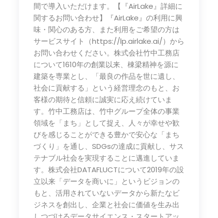
間で導入いただけます。【『AirLake』詳細に
関するお問い合わせ】『AirLake』の利用に興
味・関心のある方、また利用をご希望の方は
サービスサイト（https://lp.airlake.ai/）から
お問い合わせください。株式会社竹中工務店
について1610年の創業以来、棟梁精神を源に
建築を専業とし、「最良の作品を世に遺し、
社会に貢献する」という経営理念のもと、お
客様の期待と信頼に誠実に応え続けていま
す。竹中工務店は、竹中グループ全体の事業
領域を「まち」として捉え、人々が幸せや歓
びを感じることができる豊かで安心な「まち
づくり」を通し、SDGsの達成に貢献し、サス
テナブル社会を実現することに邁進していま
す。株式会社DATAFLUCTについて2019年の設
立以来「データを商いに」というビジョンの
もと、活用されていないデータから新たなビ
ジネスを創出し、企業と社会に価値を生み出
しつづけるデータサイエンス・スタートアッ