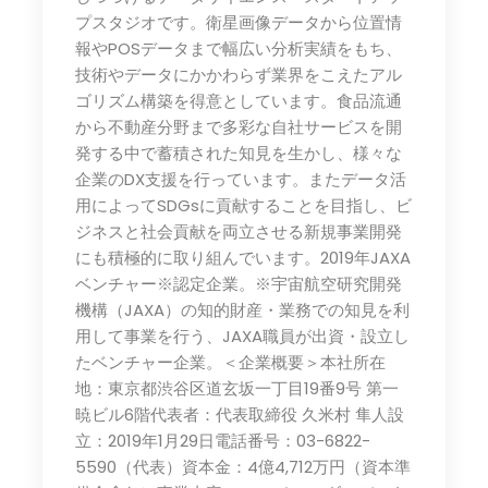
プスタジオです。衛星画像データから位置情
報やPOSデータまで幅広い分析実績をもち、
技術やデータにかかわらず業界をこえたアル
ゴリズム構築を得意としています。食品流通
から不動産分野まで多彩な自社サービスを開
発する中で蓄積された知見を生かし、様々な
企業のDX支援を行っています。またデータ活
用によってSDGsに貢献することを目指し、ビ
ジネスと社会貢献を両立させる新規事業開発
にも積極的に取り組んでいます。2019年JAXA
ベンチャー※認定企業。※宇宙航空研究開発
機構（JAXA）の知的財産・業務での知見を利
用して事業を行う、JAXA職員が出資・設立し
たベンチャー企業。＜企業概要＞本社所在
地：東京都渋谷区道玄坂一丁目19番9号 第一
暁ビル6階代表者：代表取締役 久米村 隼人設
立：2019年1月29日電話番号：03-6822-
5590（代表）資本金：4億4,712万円（資本準