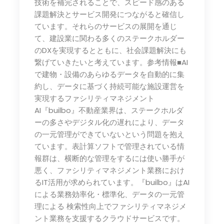
技術を補完されることで、スピード感のある
課題解決とサービス開発につながると確信し
ています。それらのサービスの展開を通じ
て、建設業に関わる多くのステークホルダー
のDXを実現するとともに、社会課題解決にも
繋げていきたいと考えています。参考情報■AI
で建物・設備のあらゆるデータを自動的に集
約し、データに基づく持続可能な施設運営を
実現するファシリティマネジメント
AI『builbo』不動産業界は、ステークホルダ
ーの多さやデジタル化の遅れにより、データ
の一元管理ができていないという問題を抱え
ています。表計算ソフトで管理されている情
報群は、横断的な管理をするには使い勝手が
悪く、ファシリティマネジメント業務におけ
るIT活用が求められています。『builbo』はAI
による業務効率化・標準化、データの一元管
理による 検索性向上でファシリティマネジメ
ント業務を支援するクラウドサービスです。