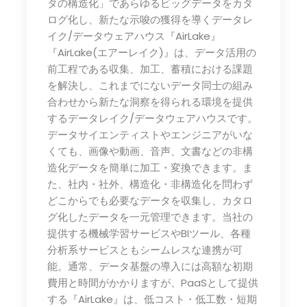
タの構造化」であらゆるビッグデータをカタ
ログ化し、新たな示唆の獲得を導くデータレ
イク/データウェアハウス『AirLake』
『AirLake(エアーレイク)』は、データ活用の
前工程である収集、加工、蓄積における課題
を解決し、これまでにないデータ同士の組み
合わせから新たな洞察を得られる環境を提供
するデータレイク/データウェアハウスです。
データサイエンティストやエンジニアがいな
くても、画像や動画、音声、文書などの非構
造化データを簡単に加工・変換できます。ま
た、社内・社外、構造化・非構造化を問わず
どこからでも必要なデータを収集し、カタロ
グ化したデータを一元管理できます。当社の
提供する機械学習サービスやBIツール、各種
分析系サービスともシームレスな連携が可
能。通常、データ基盤の導入には高額な初期
費用と時間がかかりますが、PaaSとして提供
する『AirLake』は、低コスト・低工数・短期