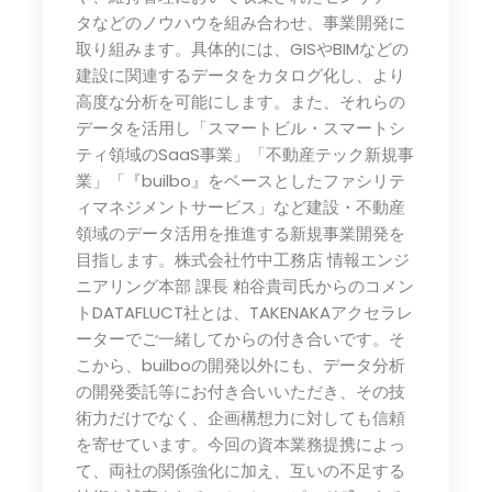
タなどのノウハウを組み合わせ、事業開発に
取り組みます。具体的には、GISやBIMなどの
建設に関連するデータをカタログ化し、より
高度な分析を可能にします。また、それらの
データを活用し「スマートビル・スマートシ
ティ領域のSaaS事業」「不動産テック新規事
業」「『builbo』をベースとしたファシリテ
ィマネジメントサービス」など建設・不動産
領域のデータ活用を推進する新規事業開発を
目指します。株式会社竹中工務店 情報エンジ
ニアリング本部 課長 粕谷貴司氏からのコメン
トDATAFLUCT社とは、TAKENAKAアクセラレ
ーターでご一緒してからの付き合いです。そ
こから、builboの開発以外にも、データ分析
の開発委託等にお付き合いいただき、その技
術力だけでなく、企画構想力に対しても信頼
を寄せています。今回の資本業務提携によっ
て、両社の関係強化に加え、互いの不足する