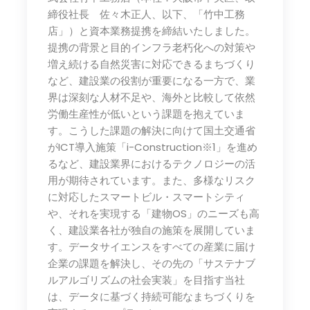
締役社長 佐々木正人、以下、「竹中工務
店」）と資本業務提携を締結いたしました。
提携の背景と目的インフラ老朽化への対策や
増え続ける自然災害に対応できるまちづくり
など、建設業の役割が重要になる一方で、業
界は深刻な人材不足や、海外と比較して依然
労働生産性が低いという課題を抱えていま
す。こうした課題の解決に向けて国土交通省
がICT導入施策「i-Construction※1」を進め
るなど、建設業界におけるテクノロジーの活
用が期待されています。また、多様なリスク
に対応したスマートビル・スマートシティ
や、それを実現する「建物OS」のニーズも高
く、建設業各社が独自の施策を展開していま
す。データサイエンスをすべての産業に届け
企業の課題を解決し、その先の「サステナブ
ルアルゴリズムの社会実装」を目指す当社
は、データに基づく持続可能なまちづくりを