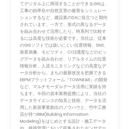
てデジタル上に再現することができるGISは、
工事の効率化や自然災害の被害をシミュレー
ションするなど、建設業のDXに役立つと期待
されています。一方で、形式の異なるデータ
を組み合わせて活用したり、時系列で比較す
るには高度な技術が必要です。当社は、従来
のGISソフトでは扱いにくい位置情報、SNS、
衛星画像、モビリティ、CO2濃度などのビッ
グデータを組み合わせ、リアルタイムの位置
情報分析、人流モニタリングなどの高度なデ
ータ分析から、まちの最新状況を把握できる
EBPMプラットフォーム『TOWNEAR』の開発
など、マルチモーダルデータ活用に実績を持
ちます。今回の資本業務提携により、当社の
データサイエンスの知見と技術、データを活
用した新規事業創出のノウハウと、竹中工務
店が持つBIM(Building Information
Modeling)をはじめとする設計・施工データ
や、維持管理において収集されたセンサデー