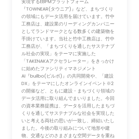
実現するEBPMプラットフォーム
『TOWNEAR(タウニア)』など、まちづくり
の領域にもデータ活用を届けています。竹中
工務店は、建設業のリーディングカンパニー
としてランドマークとなる数多くの建築物を
手掛けています。当社と竹中工務店は、竹中
工務店が、「まちづくりを通したサステナブ
ル社会の実現」をテーマに実施した
「TAKENAKAアクセラレーター」をきっかけ
に始めたファシリティマネジメント
AI『builbo(ビルボ)』の共同開発や、「建設
DX」をテーマにしたオンラインイベント※2
の開催など、ともに建設・まちづくり領域の
データ活用に取り組んでまいりました。今回
の資本業務提携は、データを活用したまちづ
くりを通してサステナブルな社会を実現した
いと考える両社の思いが一致し、締結いたし
ました。今後の取り組みについて地形や建
物、交通などのさまざまな空間データを重ね