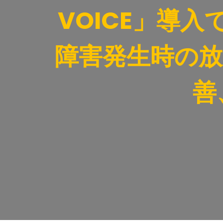
VOICE」導
障害発生時の放
善