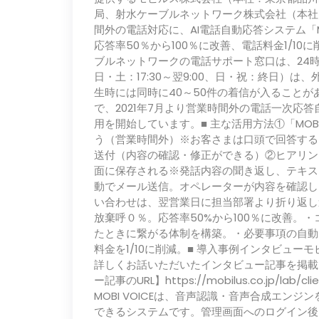
局、射水ケーブルネットワーク株式会社（本社
間外の電話対応に、AI電話自動応答システム「M
応答率50％から100％に改善、電話料金1/1
ブルネットワークの電話サポート窓口は、24
日・土：17:30～翌9:00、日・祝：終日）
生時には同時に40～50件の着信が入ることが
で、2021年7月より営業時間外の電話一次応答自
用を開始しています。■ 主な活用方法①「MOB
う（営業時間外）※お客さまは口頭で回答する
送付（内容の確認・修正ができる）②ヒアリング内
面に保存される※発話内容の聞き返し、テキス
動でメール送信。オペレーターが内容を確認し
い合わせは、翌営業日に担当部署より折り返し
放棄呼０％。応答率50%から100％に改善。
たときに繋がる体制を構築。・必要事項の自動
料金を1/10に削減。■ 導入事例インタビュ
詳しくお話いただいたインタビュー記事を掲載
ー記事のURL】https://mobilus.co.jp/lab/cl
MOBI VOICEは、音声認識・音声合成エン
できるシステムです。管理画面へのログイン後