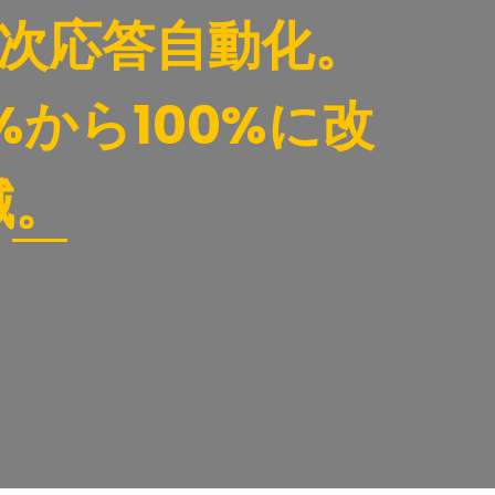
一次応答自動化。
から100%に改
減。