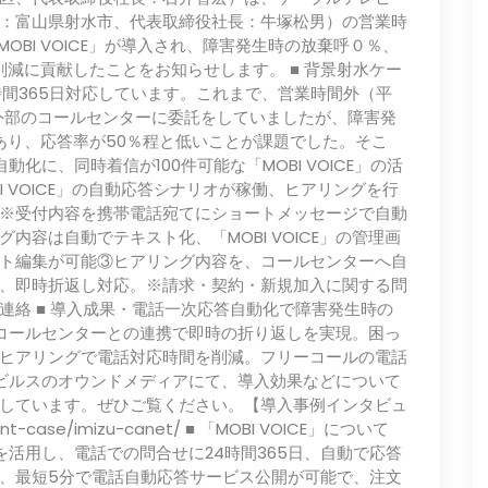
：富山県射水市、代表取締役社長：牛塚松男）の営業時
OBI VOICE」が導入され、障害発生時の放棄呼０％、
0に削減に貢献したことをお知らせします。 ■ 背景射水ケー
時間365日対応しています。これまで、営業時間外（平
は、外部のコールセンターに委託をしていましたが、障害発
あり、応答率が50％程と低いことが課題でした。そこ
動化に、同時着信が100件可能な「MOBI VOICE」の活
I VOICE」の自動応答シナリオが稼働、ヒアリングを行
※受付内容を携帯電話宛てにショートメッセージで自動
容は自動でテキスト化、「MOBI VOICE」の管理画
ト編集が可能③ヒアリング内容を、コールセンターへ自
、即時折返し対応。※請求・契約・新規加入に関する問
連絡 ■ 導入成果・電話一次応答自動化で障害発生時の
・コールセンターとの連携で即時の折り返しを実現。困っ
ヒアリングで電話対応時間を削減。フリーコールの電話
ーモビルスのオウンドメディアにて、導入効果などについて
しています。ぜひご覧ください。【導入事例インタビュ
ient-case/imizu-canet/ ■ 「MOBI VOICE」について
ジンを活用し、電話での問合せに24時間365日、自動で応答
、最短5分で電話自動応答サービス公開が可能で、注文