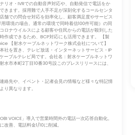
ナリオ・IVRでの自動音声対応や、自動発信で電話をか
できます。採用難で人手不足が深刻化するコールセンタ
店舗での問合せ対応を効率化し、顧客満足度やサービス
（専用環境の場合。通常の環境で同時着信100件可能）の同
コロナウイルスによる顧客や住民からの電話が殺到した
時作成できるため、BCP対応にも活用できます。 【製
lution/voice 【射水ケーブルネットワーク株式会社について】
本社を置き、テレビ放送・インターネットサービス・IP
るケーブルテレビ局です。会社名：射水ケーブルネットワ
水市本町2丁目10番30号設このプレスリリースには、
連絡先や、イベント・記者会見の情報など様々な特記情
より異なります。
BI VOICE」導入で営業時間外の電話一次応答自動化。
に改善、電話料金1/10に削減。