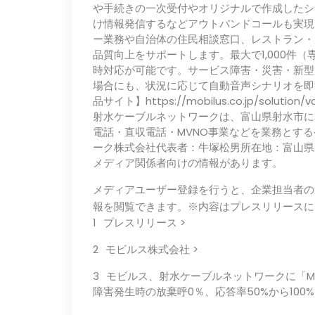
や手続きの一次受付やオリジナルで作成したシ
け情報発信するなどアウトバンドコールも実現
ー業務や自治体の住民相談窓口、レストラン・
品質向上をサポートします。最大で1,000件
時対応が可能です。サービス障害・災害・新型
場合にも、状況に応じて自動音声シナリオを即
品サイト】https://mobilus.co.jp/so
射水ケーブルネットワークは、富山県射水市に
電話・直収電話・MVNO事業などを業務とす
ーク株式会社代表者：牛塚松男所在地：富山県射
メディア関係者向けの情報があります。
メディアユーザー登録を行うと、企業担当者の
報を閲覧できます。※内容はプレスリリースに
プレスリリース >
モビルス株式会社 >
モビルス、射水ケーブルネットワークに「MO
障害発生時の放棄呼0％、応答率50%から100%