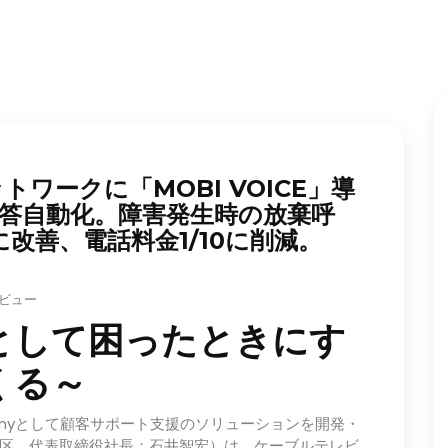
ワークに「MOBI VOICE」導
答自動化。障害発生時の放棄呼
に改善、電話料金1/10に削減。
4 ビュー
として困ったときにす
くる～
Companyとして顧客サポート支援のソリューションを開発・
区、代表取締役社長：石井智宏）は、ケーブルテレビ