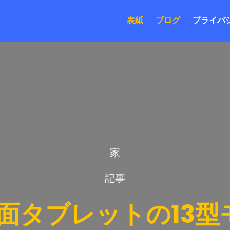
表紙
ブログ
プライバ
家
記事
面タブレットの13型モ