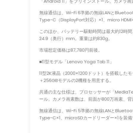
「Android 11」をプリインストール。カメラ
無線通信は、Wi-Fi 6準拠の無線LANとBlueto
Type-C（DisplayPort対応）×1、micro H
このほか、バッテリー駆動時間は最大約12時間。本体
24.9（奥行）mm。重量は約830g。
市場想定価格は87,780円前後。
■11型モデル「Lenovo Yoga Tab 11」
11型2K液晶（2000×1200ドット）を搭載し
＋256GBモデルの2機種を用意する。
共通の主な仕様は、プロセッサーが「MediaTek H
ール。カメラ画素数は、前面が800万画素、背
無線通信は、Wi-Fi 5準拠の無線LANとBlueto
Type-C×1、microSDカードリーダー×1を装