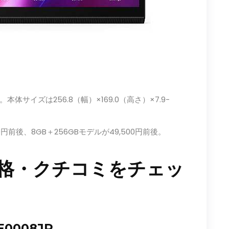
サイズは256.8（幅）×169.0（高さ）×7.9-
0円前後、8GB＋256GBモデルが49,500円前後。
価格・クチコミをチェッ
8E0008JP