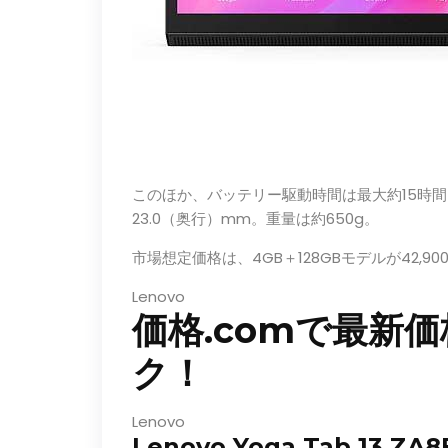
このほか、バッテリー駆動時間は最大約15時間。本体
23.0（奥行）mm。重量は約650g。
市場想定価格は、4GB＋128GBモデルが42,90
Lenovo
価格.comで最新
ク！
Lenovo
Lenovo Yoga Tab 13 ZA