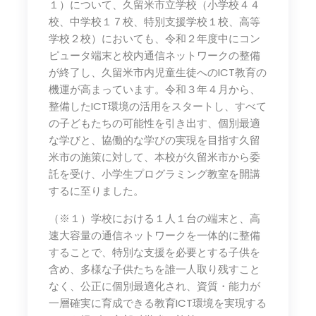
１）について、久留米市立学校（小学校４４
校、中学校１７校、特別支援学校１校、高等
学校２校）においても、令和２年度中にコン
ピュータ端末と校内通信ネットワークの整備
が終了し、久留米市内児童生徒へのICT教育の
機運が高まっています。令和３年４月から、
整備したICT環境の活用をスタートし、すべて
の子どもたちの可能性を引き出す、個別最適
な学びと、協働的な学びの実現を目指す久留
米市の施策に対して、本校が久留米市から委
託を受け、小学生プログラミング教室を開講
するに至りました。
（※１）学校における１人１台の端末と、高
速大容量の通信ネットワークを一体的に整備
することで、特別な支援を必要とする子供を
含め、多様な子供たちを誰一人取り残すこと
なく、公正に個別最適化され、資質・能力が
一層確実に育成できる教育ICT環境を実現する