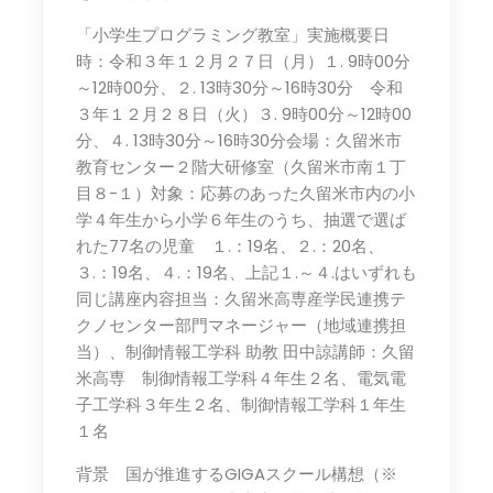
「小学生プログラミング教室」実施概要日
時：令和３年１２月２７日（月）１. 9時00分
～12時00分、２. 13時30分～16時30分 令和
３年１２月２８日（火）３. 9時00分～12時00
分、４. 13時30分～16時30分会場：久留米市
教育センター２階大研修室（久留米市南１丁
目８-１）対象：応募のあった久留米市内の小
学４年生から小学６年生のうち、抽選で選ば
れた77名の児童 １.：19名、２.：20名、
３.：19名、４.：19名、上記１.～４.はいずれも
同じ講座内容担当：久留米高専産学民連携テ
クノセンター部門マネージャー（地域連携担
当）、制御情報工学科 助教 田中諒講師：久留
米高専 制御情報工学科４年生２名、電気電
子工学科３年生２名、制御情報工学科１年生
１名
背景 国が推進するGIGAスクール構想（※