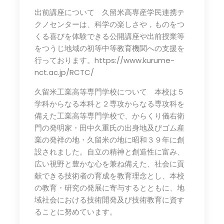
出前講座について 久留米高専産学民連携テ
クノセンターは、科学の楽しさや，ものをつ
くる喜びを体験できる公開講座や出前授業等
をつうじ地域の初等中等教育機関への支援を
行っております。https://www.kurume-
nct.ac.jp/RCTC/
久留米工業高等専門学校について 本校は５
学科からなる本科と２専攻からなる専攻科を
備えた工業高等専門学校で、からくり儀右衛
門の発明家・田中久重氏の出身地及びゴム産
業の発祥の地・久留米の地に昭和３９年に創
設されました。自立の精神と創造性に富み、
広い視野と豊かな心を兼ね備えた、社会に貢
献できる技術者の育成を教育理念とし、本校
の教育・研究の発展に寄与するとともに、地
域社会における技術開発及び技術教育に資す
ることに努めています。