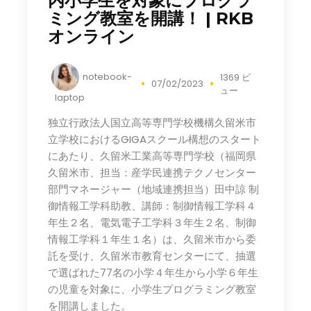
内小学生を対象にプログラ
ミング教室を開講！ | RKB
オンライン
notebook-
1369 ビ
07/02/2023
ュー
laptop
独立行政法人国立高等専門学校機構久留米市
立学校におけるGIGAスクール構想のスタート
にあたり、久留米工業高等専門学校（福岡県
久留米市、担当：産学民連携テクノセンター
部門マネージャー（地域連携担当）田中諒 制
御情報工学科助教、講師：制御情報工学科４
年生２名、電気電子工学科３年生２名、制御
情報工学科１年生１名）は、久留米市から委
託を受け、久留米市教育センターにて、抽選
で選ばれた77名の小学４年生から小学６年生
の児童を対象に、小学生プログラミング教室
を開講しました。