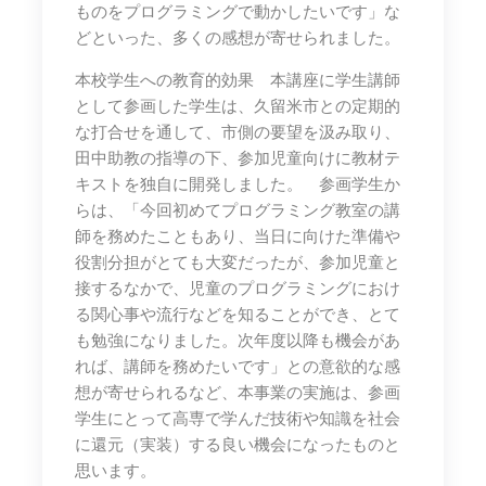
ものをプログラミングで動かしたいです」な
どといった、多くの感想が寄せられました。
本校学生への教育的効果 本講座に学生講師
として参画した学生は、久留米市との定期的
な打合せを通して、市側の要望を汲み取り、
田中助教の指導の下、参加児童向けに教材テ
キストを独自に開発しました。 参画学生か
らは、「今回初めてプログラミング教室の講
師を務めたこともあり、当日に向けた準備や
役割分担がとても大変だったが、参加児童と
接するなかで、児童のプログラミングにおけ
る関心事や流行などを知ることができ、とて
も勉強になりました。次年度以降も機会があ
れば、講師を務めたいです」との意欲的な感
想が寄せられるなど、本事業の実施は、参画
学生にとって高専で学んだ技術や知識を社会
に還元（実装）する良い機会になったものと
思います。