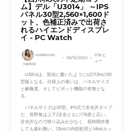
ム】デル「U3014」 ～IPS
パネル30型2,560×1,600ド
ット、色補正済みで出荷さ
れるハイエンドディスプレ
イ - PC Watch
notebook-
1179 ビ
29/12/2022
ュー
laptop
U3014は、冒頭に書いたようにU2713Hの30
型版となる。仕様上の違いは、パネルサイズ
と解像度、そしてピボット機能の有無とな
る。
パネルサイズは30型。IPS式で非光沢タイプ
だ。視野角は上下/左右ともに178度と広い。
非光沢なので映り込みが少なく、長時間作業
しても疲れ難い。12bitの内部処理と14bitルッ