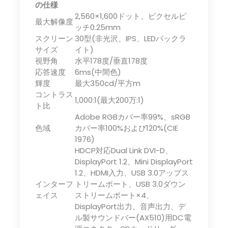
の仕様
2,560×1,600ドット、ピクセルピ
最大解像度
ッチ0.25mm
スクリーン
30型(非光沢、IPS、LEDバックラ
サイズ
イト)
視野角
水平178度/垂直178度
応答速度
6ms(中間色)
輝度
最大350cd/平方m
コントラス
1,000:1(最大200万:1)
ト比
Adobe RGBカバー率99%、sRGB
色域
カバー率100%および120%(CIE
1976)
HDCP対応Dual Link DVI-D、
DisplayPort 1.2、Mini DisplayPort
1.2、HDMI入力、USB 3.0アップス
インターフ
トリームポート、USB 3.0ダウン
ェイス
ストリームポート×4、
DisplayPort出力、音声出力、デ
ル製サウンドバー(AX510)用DC電