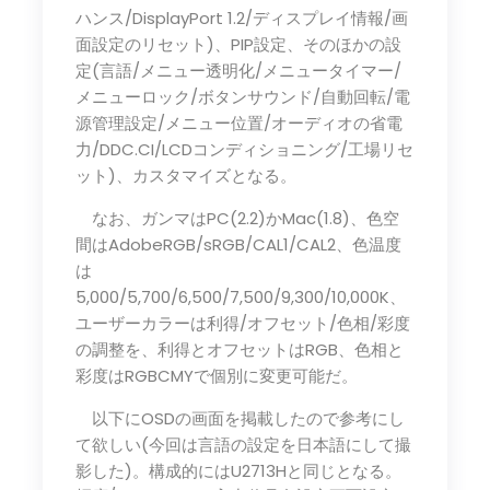
ハンス/DisplayPort 1.2/ディスプレイ情報/画
面設定のリセット)、PIP設定、そのほかの設
定(言語/メニュー透明化/メニュータイマー/
メニューロック/ボタンサウンド/自動回転/電
源管理設定/メニュー位置/オーディオの省電
力/DDC.CI/LCDコンディショニング/工場リセ
ット)、カスタマイズとなる。
なお、ガンマはPC(2.2)かMac(1.8)、色空
間はAdobeRGB/sRGB/CAL1/CAL2、色温度
は
5,000/5,700/6,500/7,500/9,300/10,000K、
ユーザーカラーは利得/オフセット/色相/彩度
の調整を、利得とオフセットはRGB、色相と
彩度はRGBCMYで個別に変更可能だ。
以下にOSDの画面を掲載したので参考にし
て欲しい(今回は言語の設定を日本語にして撮
影した)。構成的にはU2713Hと同じとなる。