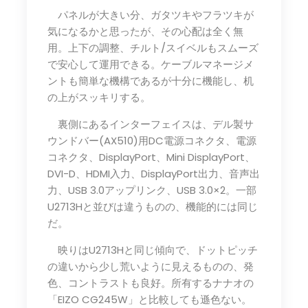
パネルが大きい分、ガタツキやフラツキが
気になるかと思ったが、その心配は全く無
用。上下の調整、チルト/スイベルもスムーズ
で安心して運用できる。ケーブルマネージメ
ントも簡単な機構であるが十分に機能し、机
の上がスッキリする。
裏側にあるインターフェイスは、デル製サ
ウンドバー(AX510)用DC電源コネクタ、電源
コネクタ、DisplayPort、Mini DisplayPort、
DVI-D、HDMI入力、DisplayPort出力、音声出
力、USB 3.0アップリンク、USB 3.0×2。一部
U2713Hと並びは違うものの、機能的には同じ
だ。
映りはU2713Hと同じ傾向で、ドットピッチ
の違いから少し荒いように見えるものの、発
色、コントラストも良好。所有するナナオの
「EIZO CG245W」と比較しても遜色ない。