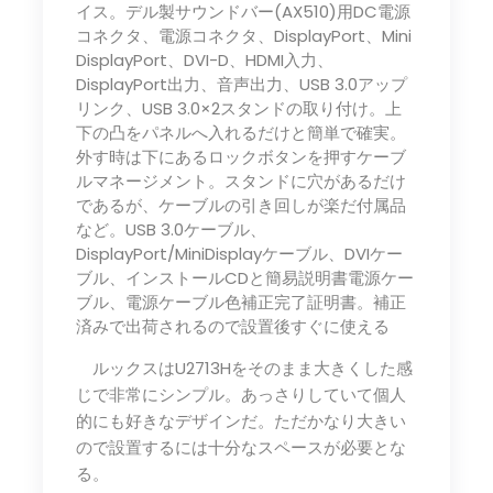
イス。デル製サウンドバー(AX510)用DC電源
コネクタ、電源コネクタ、DisplayPort、Mini
DisplayPort、DVI-D、HDMI入力、
DisplayPort出力、音声出力、USB 3.0アップ
リンク、USB 3.0×2スタンドの取り付け。上
下の凸をパネルへ入れるだけと簡単で確実。
外す時は下にあるロックボタンを押すケーブ
ルマネージメント。スタンドに穴があるだけ
であるが、ケーブルの引き回しが楽だ付属品
など。USB 3.0ケーブル、
DisplayPort/MiniDisplayケーブル、DVIケー
ブル、インストールCDと簡易説明書電源ケー
ブル、電源ケーブル色補正完了証明書。補正
済みで出荷されるので設置後すぐに使える
ルックスはU2713Hをそのまま大きくした感
じで非常にシンプル。あっさりしていて個人
的にも好きなデザインだ。ただかなり大きい
ので設置するには十分なスペースが必要とな
る。