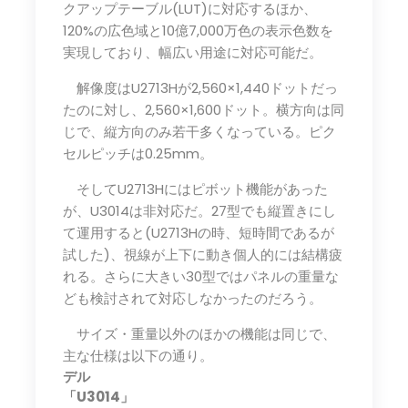
クアップテーブル(LUT)に対応するほか、
120%の広色域と10億7,000万色の表示色数を
実現しており、幅広い用途に対応可能だ。
解像度はU2713Hが2,560×1,440ドットだっ
たのに対し、2,560×1,600ドット。横方向は同
じで、縦方向のみ若干多くなっている。ピク
セルピッチは0.25mm。
そしてU2713Hにはピボット機能があった
が、U3014は非対応だ。27型でも縦置きにし
て運用すると(U2713Hの時、短時間であるが
試した)、視線が上下に動き個人的には結構疲
れる。さらに大きい30型ではパネルの重量な
ども検討されて対応しなかったのだろう。
サイズ・重量以外のほかの機能は同じで、
主な仕様は以下の通り。
デル
「U3014」