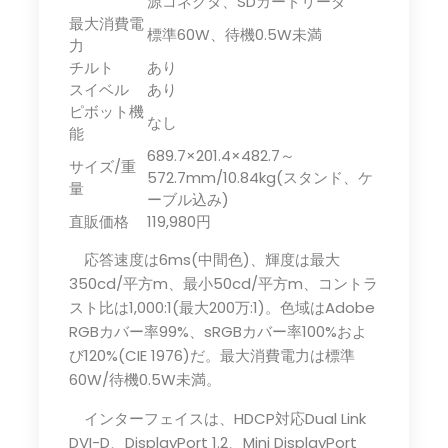
源コネクタ、SDカードリーダ
最大消費電
標準60W、待機0.5W未満
力
チルト
あり
スイベル
あり
ピボット機
なし
能
689.7×201.4×482.7～
サイズ/重
572.7mm/10.84kg(スタンド、ケ
量
ーブル込み)
直販価格
119,980円
応答速度は6ms(中間色)、輝度は最大
350cd/平方m、最小50cd/平方m、コントラ
スト比は1,000:1(最大200万:1)。色域はAdobe
RGBカバー率99%、sRGBカバー率100%およ
び120%(CIE 1976)だ。最大消費電力は標準
60W/待機0.5W未満。
インターフェイスは、HDCP対応Dual Link
DVI-D、DisplayPort 1.2、Mini DisplayPort