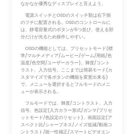
なかなか優秀なディスプレイと言えよう。
電源スイッチとOSDのスイッチ類は右下側
のフチに配置される。OSDのコントロールに
は、静電容量式のボタンが5つ並び、使える部
分だけが光るため操作しやすい。
OSDの機能としては、プリセットモード(標
準/マルチメディア/ムービー/ゲーム/用紙/色
温度/色空間/ユーザーカラー)。輝度/コント
ラスト、入力信号。ここまでは簡易モード(カ
スタマイズで各ボタンの機能を変更出来る)
で、メニューを選択するとフルモードのメニ
ューが表示される。
フルモードでは、輝度/コントラスト、入力
信号、色設定(入力カラー形式/ガンマ/プリセ
ットモード/色設定のリセット)、画面設定(ア
スペクト比/シャープネス/ノイズ低減/動画コ
ントラスト/統一性補正/スマートビデオエン