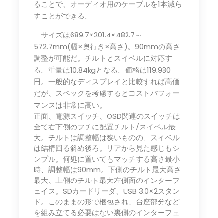
ることで、オーディオ用のケーブルを1本減ら
すことができる。
サイズは689.7×201.4×482.7～
572.7mm(幅×奥行き×高さ)。90mmの高さ
調整が可能だ。チルトとスイベルに対応す
る。重量は10.84kgとなる。価格は119,980
円。一般的なディスプレイと比較すれば高価
だが、スペックを考慮するとコストパフォー
マンスは非常に高い。
正面、電源スイッチ、OSD関連のスイッチは
全て右下側のフチに配置チルト/スイベル最
大。チルトは調整幅は狭いものの、スイベル
は結構回る斜め後ろ。リアから見た感じもシ
ンプル。何処に置いてもマッチする高さ最小
時、調整幅は90mm。下側のチルト最大高さ
最大、上側のチルト最大左側面のインターフ
ェイス。SDカードリーダ、USB 3.0×2スタン
ド。このままの形で梱包され、台座部分など
を組み立てる必要はない裏側のインターフェ