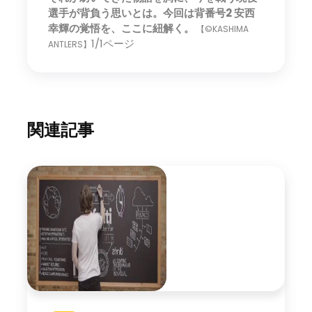
選手が背負う思いとは。今回は背番号2 安西
幸輝の覚悟を、ここに紐解く。
【©KASHIMA
1/1ページ
ANTLERS】
関連記事