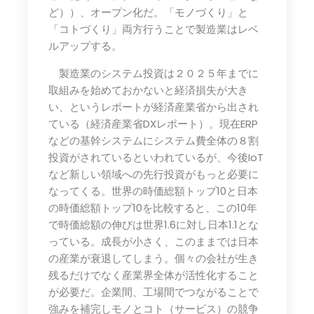
ど））、オープン化だ。「モノづくり」と
「コトづくり」両方行うことで製造業はレベ
ルアップする。
製造業のシステム投資は２０２５年までに
取組みを始めておかないと経済損失が大き
い、というレポートが経済産業省から出され
ている（経済産業省DXレポート）。現在ERP
などの基幹システムにシステム費全体の８割
投資がされているといわれているが、今後IoT
など新しい領域への先行投資がもっと必要に
なってくる。世界の時価総額トップ10と日本
の時価総額トップ10を比較すると、この10年
で時価総額の伸びは世界1.6に対し日本1.1とな
っている。成長が小さく、このままでは日本
の産業が衰退してしまう。個々の会社が生き
残るだけでなく産業界全体が活性化すること
が必要だ。企業間、工場間でつながることで
強みを補完しモノとコト（サービス）の競争