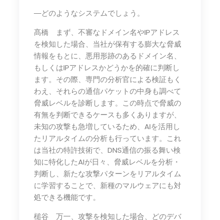
―どのようなシステムでしょう。
髙橋 まず、不審なドメイン名やIPアドレス
を検知した場合、当社が保有する膨大な脅威
情報をもとに、悪用形跡のあるドメイン名、
もしくはIPアドレスかどうかを的確に判断し
ます。その際、専門の分析官による検証もく
わえ、それらの通信パケットの中身も調べて
脅威レベルを診断します。この時点で脅威の
有無を判断できるケースも多くありますが、
未知の攻撃も急増しているため、AIを活用し
たリアルタイムの分析も行っています。これ
は当社の特許技術で、DNS通信の振る舞い検
知に特化したAIが日々、脅威レベルを分析・
判断し、新たな攻撃パターンをリアルタイム
に学習することで、新種のマルウェアにも対
処できる機能です。
槌谷 万一、攻撃を検知した場合、どのデバ