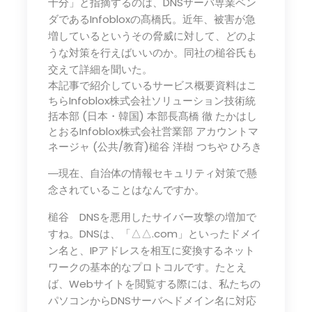
十分」と指摘するのは、DNSサーバ専業ベン
ダであるInfobloxの髙橋氏。近年、被害が急
増しているというその脅威に対して、どのよ
うな対策を行えばいいのか。同社の槌谷氏も
交えて詳細を聞いた。
本記事で紹介しているサービス概要資料はこ
ちらInfoblox株式会社ソリューション技術統
括本部 (日本・韓国) 本部長髙橋 徹 たかはし
とおるInfoblox株式会社営業部 アカウントマ
ネージャ (公共/教育)槌谷 洋樹 つちや ひろき
―現在、自治体の情報セキュリティ対策で懸
念されていることはなんですか。
槌谷 DNSを悪用したサイバー攻撃の増加で
すね。DNSは、「△△.com」といったドメイ
ン名と、IPアドレスを相互に変換するネット
ワークの基本的なプロトコルです。たとえ
ば、Webサイトを閲覧する際には、私たちの
パソコンからDNSサーバへドメイン名に対応