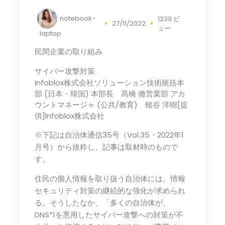
notebook-
1239 ビ
27/11/2022
ュー
laptop
民間企業の取り組み
サイバー攻撃対策
Infoblox株式会社ソリューション技術統括本
部 (日本・韓国) 本部長 髙橋 徹営業部 アカ
ウントマネージャ (公共/教育) 槌谷 洋樹[提
供]Infoblox株式会社
※下記は自治体通信35号（Vol.35・2022年1
月号）から抜粋し、記事は取材時のもので
す。
住民の個人情報を取り扱う自治体には、情報
セキュリティ対策の継続的な強化が求められ
る。そうしたなか、「多くの自治体が、
DNS*1を悪用したサイバー攻撃への対策が不