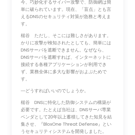
今、巧妙化するサイバー攻撃で、防御網は簡
単に破られています。現在、「盲点」とも言
えるDNSのセキュリティ対策が急務と考えま
す。
槌谷 ただし、そこには難しさがあります。
かりに攻撃が検知されたとしても、簡単には
DNSサーバを遮断できません。なぜなら、
DNSサーバを遮断すれば、インターネットに
接続する各種アプリケーションが利用でき
ず、業務全体に多大な影響がおよぶためで
す。
―どうすればいいのでしょうか。
槌谷 DNSに特化した防御システムの構築が
必要です。たとえば当社は、DNSサーバ専業
ベンダとして20年以上蓄積してきた知見を結
集させ、『BloxOne Threat Defense』とい
うセキュリティシステムを開発しました。