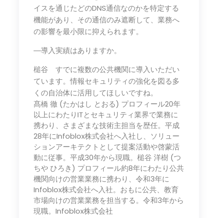
イスを通じたどのDNS通信なのかを特定する
機能があり、その通信のみ遮断して、業務へ
の影響を最小限に抑えられます。
―導入実績はありますか。
槌谷 すでに複数の公共機関に導入いただい
ています。情報セキュリティの強化を図る多
くの自治体に活用してほしいですね。
髙橋 徹 (たかはし とおる) プロフィール20年
以上にわたりITとセキュリティ業界で業務に
携わり、さまざまな技術主担当を歴任。平成
28年にInfoblox株式会社へ入社し、ソリュー
ションアーキテクトとして提案活動や啓蒙活
動に従事。平成30年から現職。槌谷 洋樹 (つ
ちや ひろき) プロフィール約8年にわたり公共
機関向けの営業業務に携わり、令和3年に
Infoblox株式会社へ入社。おもに公共、教育
市場向けの営業業務を担当する。令和3年から
現職。Infoblox株式会社