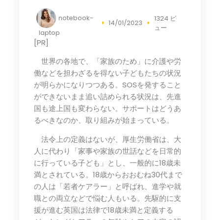
notebook-
1324 ビ
14/01/2023
ュー
laptop
[PR]
世界の各地で、「家族のため」に介護や労
働などを担わざるを得ない子どもたちの状況
が明らかになりつつある。SOSを発すること
ができないまま追い詰められる状況は、先進
国も途上国も変わらない。サポートはどうあ
るべきなのか、取り組みが始まっている。
法令上の定義はないが、厚生労働省は、大
人に代わり「家事や家族の世話などを日常的
に行っている子ども」とし、一般的に18歳未
満とされている。18歳からおおむね30代まで
の人は「若者ケアラー」と呼ばれ、進学や就
職との両立などで悩む人もいる。先駆的に支
援が進む英国は法律で18歳未満と定義する