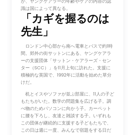
が、ヤングケアラーの年齢やケアの内容の認
識は国によって異なる。
「カギを握るのは
先生」
ロンドン中心部から南へ電車とバスで約1時
間。郊外の街サットンにある、ヤングケアラ
ーの支援団体「サットン・ケアラーズ・セン
ター（SCC）」を11月上旬に訪れた。支援に
積極的な英国で、1992年に活動を始めた草分
けだ。
机とイスやソファが並ぶ部屋に、11人の子ど
もたちがいた。数学の問題集を広げる子。調
べ物のためパソコンに向かう子。カーペット
に腰を下ろし、友達と雑談する子。いずれも
この団体が継続的に支援する子どもたちで、
この日は週に一度、みんなで宿題をする日だ