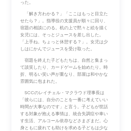
った。
「解き方わかる？」「ここはもっと目立た
せたら？」。指導役の支援員が順々に回り、
宿題の相談にのる。机の上で黙々と絵を描く
女児には、そっとジュースを差し出した。
「上手ね。ちょっと休憩する？」。女児は少
しはにかんでジュースを受け取った。
宿題を終えた子どもたちは、自然と集まっ
て談笑したり、カードゲームを始めたり。時
折、明るい笑い声が重なり、部屋は和やかな
雰囲気に包まれた。
SCCのレイチェル・マクラウド理事長は
「彼らには、自分のことを一番に考えていい
時間が大事なのです」と言う。子どもが世話
する対象が抱える事情は、統合失調症や車い
す生活、アルコール依存などさまざまだ。心
身ともに疲れても助けを求める子どもは少な