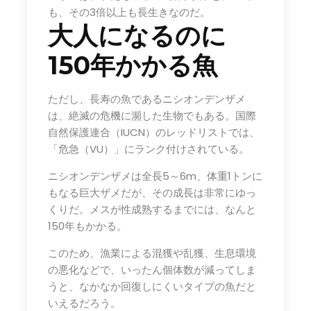
も、その3倍以上も長生きなのだ。
大人になるのに
150年かかる魚
ただし、長寿の魚であるニシオンデンザメ
は、絶滅の危機に瀕した生物でもある。国際
自然保護連合（IUCN）のレッドリストでは、
「危急（VU）」にランク付けされている。
ニシオンデンザメは全長5～6m、体重1トンに
もなる巨大ザメだが、その成長は非常にゆっ
くりだ。メスが性成熟するまでには、なんと
150年もかかる。
このため、漁業による混獲や乱獲、生息環境
の悪化などで、いったん個体数が減ってしま
うと、なかなか回復しにくいタイプの魚だと
いえるだろう。