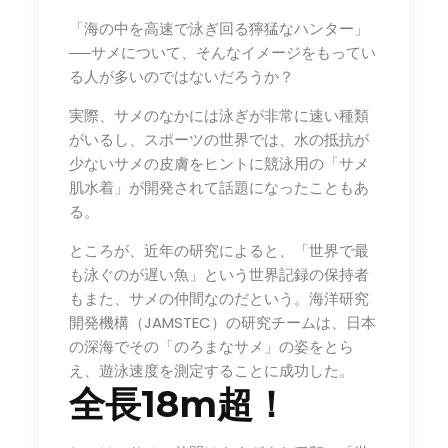
「海の中を高速で泳ぎ回る獰猛なハンター」
──サメについて、そんなイメージをもってい
る人が多いのではないだろうか？
実際、サメのなかには泳ぎが非常に速い種類
がいるし、スポーツの世界では、水の抵抗が
少ないサメの皮膚をヒントに競泳用の「サメ
肌水着」が開発されて話題になったこともあ
る。
ところが、近年の研究によると、「世界で最
も泳ぐのが遅い魚」という世界記録の保持者
もまた、サメの仲間なのだという。海洋研究
開発機構（JAMSTEC）の研究チームは、日本
の深海でその「のろまなサメ」の姿をとら
え、遊泳速度を測定することに成功した。
全長18m超！