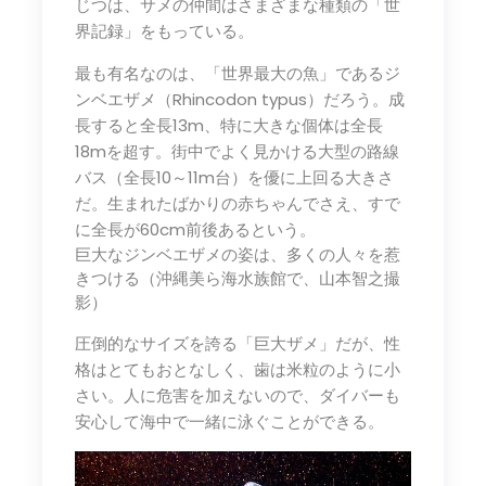
じつは、サメの仲間はさまざまな種類の「世
界記録」をもっている。
最も有名なのは、「世界最大の魚」であるジ
ンベエザメ（Rhincodon typus）だろう。成
長すると全長13m、特に大きな個体は全長
18mを超す。街中でよく見かける大型の路線
バス（全長10～11m台）を優に上回る大きさ
だ。生まれたばかりの赤ちゃんでさえ、すで
に全長が60cm前後あるという。
巨大なジンベエザメの姿は、多くの人々を惹
きつける（沖縄美ら海水族館で、山本智之撮
影）
圧倒的なサイズを誇る「巨大ザメ」だが、性
格はとてもおとなしく、歯は米粒のように小
さい。人に危害を加えないので、ダイバーも
安心して海中で一緒に泳ぐことができる。