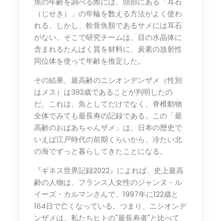
魚の年齢を調べる際には、頭部にある「耳石
（じせき）」の年輪を数える方法がよく使わ
れる。しかし、軟骨魚類であるサメには耳石
がない。そこで研究チームは、目の水晶体に
含まれるたんぱく質を材料に、炭素の放射性
同位体を使って年齢を推定した。
その結果、最高齢のニシオンデンザメ（性別
はメス）は392歳であることが判明したの
だ。これは、魚としてだけでなく、脊椎動物
全体でみても最長寿の記録である。この「最
高齢のおばあちゃんザメ」は、日本の歴史で
いえば江戸時代の前期くらいから、冷たい北
の海でずっと暮らしてきたことになる。
『ギネス世界記録2022』によれば、史上最高
齢の人物は、フランス人女性のジャンヌ・ル
イーズ・カルマンさんで、1997年に122歳と
164日で亡くなっている。つまり、ニシオンデ
ンザメは、私たちヒトの"最長寿者"と比べて