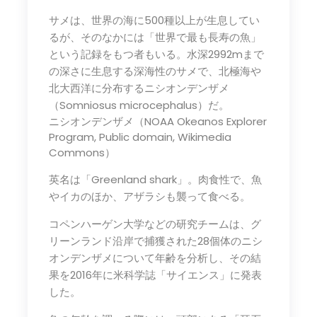
サメは、世界の海に500種以上が生息してい
るが、そのなかには「世界で最も長寿の魚」
という記録をもつ者もいる。水深2992mまで
の深さに生息する深海性のサメで、北極海や
北大西洋に分布するニシオンデンザメ
（Somniosus microcephalus）だ。
ニシオンデンザメ（NOAA Okeanos Explorer
Program, Public domain, Wikimedia
Commons）
英名は「Greenland shark」。肉食性で、魚
やイカのほか、アザラシも襲って食べる。
コペンハーゲン大学などの研究チームは、グ
リーンランド沿岸で捕獲された28個体のニシ
オンデンザメについて年齢を分析し、その結
果を2016年に米科学誌「サイエンス」に発表
した。