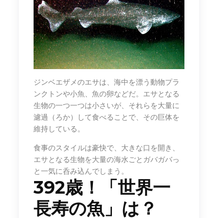
ジンベエザメのエサは、海中を漂う動物プラ
ンクトンや小魚、魚の卵などだ。エサとなる
生物の一つ一つは小さいが、それらを大量に
濾過（ろか）して食べることで、その巨体を
維持している。
食事のスタイルは豪快で、大きな口を開き、
エサとなる生物を大量の海水ごとガバガバっ
と一気に呑み込んでしまう。
392歳！「世界一
長寿の魚」は？