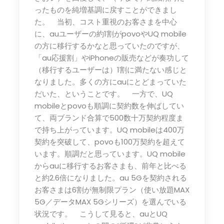
ったものを純増基調に戻すことができまし
た。 当初、コスト重視のお客さまを中心
に、auユーザーの約1割がpovoやUQ mobile
の方に移行するかなと思っていたのですが、
「au応援割」やiPhoneの販売などが奏功して
（移行するユーザーは）1割に満たない感じと
なりました。多くの方にauにとどまっていた
だいた、ということです。 一方で、UQ
mobileとpovoも順調に契約数を伸ばしてい
て、両ブランド合算で500数十万契約程度ま
で持ち上がっています。UQ mobileは400万
契約を突破して、povoも100万契約を超えて
います。順調だと思っています。UQ mobile
からauに移行するお客さまも、前年と比べる
と約2.6倍になりました。au 5Gを契約される
お客さまは6割が無制限プラン（使い放題MAX
5G／データMAX 5Gシリーズ）を選んでいる
状況です。 こうして見ると、auとUQ