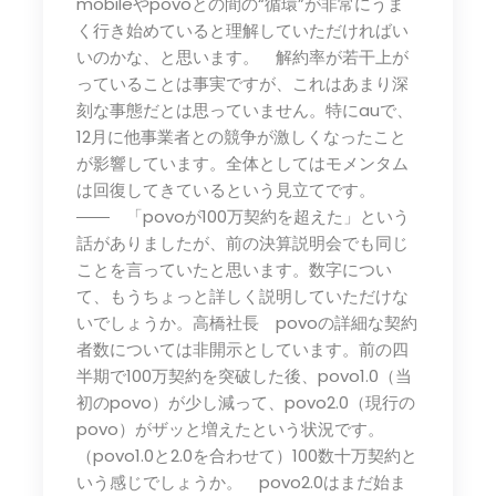
mobileやpovoとの間の“循環”が非常にうま
く行き始めていると理解していただければい
いのかな、と思います。 解約率が若干上が
っていることは事実ですが、これはあまり深
刻な事態だとは思っていません。特にauで、
12月に他事業者との競争が激しくなったこと
が影響しています。全体としてはモメンタム
は回復してきているという見立てです。
―― 「povoが100万契約を超えた」という
話がありましたが、前の決算説明会でも同じ
ことを言っていたと思います。数字につい
て、もうちょっと詳しく説明していただけな
いでしょうか。高橋社長 povoの詳細な契約
者数については非開示としています。前の四
半期で100万契約を突破した後、povo1.0（当
初のpovo）が少し減って、povo2.0（現行の
povo）がザッと増えたという状況です。
（povo1.0と2.0を合わせて）100数十万契約と
いう感じでしょうか。 povo2.0はまだ始ま