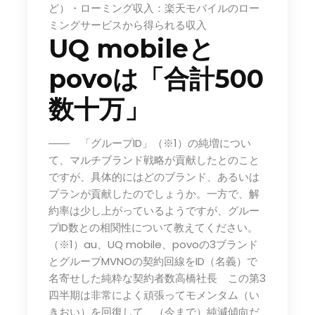
ど）・ローミング収入：楽天モバイルのロー
ミングサービスから得られる収入
UQ mobileと
povoは「合計500
数十万」
―― 「グループID」（※1）の純増につい
て、マルチブランド戦略が貢献したとのこと
ですが、具体的にはどのブランド、あるいは
プランが貢献したのでしょうか。一方で、解
約率は少し上がっているようですが、グルー
プID数との相関性について教えてください。
（※1）au、UQ mobile、povoの3ブランド
とグループMVNOの契約回線をID（名義）で
名寄せした純粋な契約者数高橋社長 この第3
四半期は非常によく頑張ってモメンタム（い
きおい）を回復して、（今まで）純減傾向だ