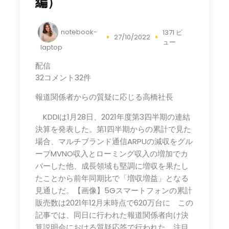
編）
notebook-
1371 ビ
27/10/2022
ュー
laptop
配信
32コメント32件
報道関係者からの質疑に応じる高橋社長
KDDIは1月28日、2021年度第3四半期の連結
決算を発表した。第1四半期からの累計で見た
場合、マルチブランド通信ARPUの減収をグル
ープMVNO収入とローミング収入の増加でカ
バーした他、成長領域も堅調に増収を果たし
たことから前年同期比で「増収増益」となる
見通しだ。【画像】5Gスマートフォンの累計
販売数は2021年12月末時点で620万台に この
記事では、同日に行われた報道関係者向け決
算説明会における質疑応答で行われた、注目