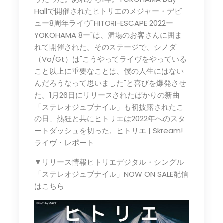
Hallで開催されたヒトリエのメジャー・デビ
ュー8周年ライヴ"HITORI-ESCAPE 2022ー
YOKOHAMA 8ー"は、満場のお客さんに囲ま
れて開催された。そのステージで、シノダ
（Vo/Gt）は"こうやってライヴをやっている
こと以上に重要なことは、僕の人生にはない
んだろうなって思いました"と喜びを爆発させ
た。1月26日にリリースされたばかりの新曲
「ステレオジュブナイル」も初披露されたこ
の日、熱狂と共にヒトリエは2022年へのスタ
ートダッシュを切った。ヒトリエ | Skream!
ライヴ・レポート
▼リリース情報ヒトリエデジタル・シングル
「ステレオジュブナイル」NOW ON SALE配信
はこちら