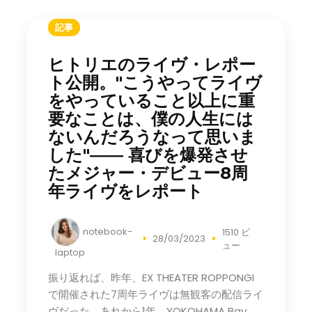
記事
ヒトリエのライヴ・レポー
ト公開。"こうやってライヴ
をやっていること以上に重
要なことは、僕の人生には
ないんだろうなって思いま
した"―― 喜びを爆発させ
たメジャー・デビュー8周
年ライヴをレポート
notebook-
1510 ビ
28/03/2023
ュー
laptop
振り返れば、昨年、EX THEATER ROPPONGI
で開催された7周年ライヴは無観客の配信ライ
ヴだった。あれから1年。YOKOHAMA Bay