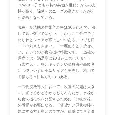
DEWKs（子どもを持つ共働き世代）からの支
持が高く、除菌へのニーズの高さがうかがえ
る結果となっている。
現在、食洗機の世帯普及率は30％ほどで、決
して高い数字ではない。しかしここ数年でじ
わじわとシェアが拡大しつつある。中でも口
コミの効果も大きい。「一度使うと手放せな
い、というのが食洗機の特徴です。（当社の
調査では）満足度は90％超にのぼります」
（宮本氏）。狭いキッチンや単身者や高齢者
にも使いやすい小型サイズも発売し、利用者
の幅も徐々に広がりつつある。
一方食洗機導入において、設置の問題は大き
い。置けるかどうかももちろんだが、水栓か
ら食洗機に水を分配するために「分岐水栓」
の設置が必要になる。「賃貸だと原状復帰を
気にする方も多いのですが、簡単にできるタ