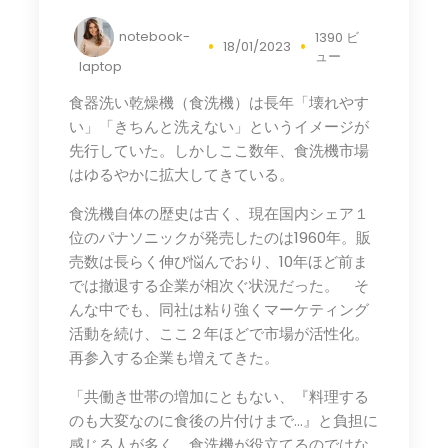
notebook-
1390 ビ
18/01/2023
ュー
laptop
食器洗い乾燥機（食洗機）は長年「壊れやす
い」「きちんと洗えない」というイメージが
先行していた。しかしここ数年、食洗機市場
はゆるやかに拡大してきている。
食洗機自体の歴史は古く、現在国内シェア１
位のパナソニックが発売したのは1960年。販
売数は長らく伸び悩んでおり、10年ほど前ま
では撤退する企業が相次ぐ状況だった。 そ
んな中でも、同社は粘り強くマーケティング
活動を続け、ここ２年ほどで市場が活性化。
再参入する企業も増えてきた。
「共働き世帯の増加にともない、『料理する
のも大変なのに食後の片付けまで…』と負担に
感じる人が多く、食洗機が役立てるのではな