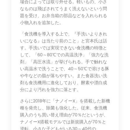
場合によっては取り外せる。軽いもの、小さ
なものは飛ばされてうまく洗えないという問
題を受け、お弁当箱の部品などを入れられる
小物入れを追加した。
「食洗機を導入する上で、『手洗いよりきれ
いになる』は当たり前のこと」と宮本氏は話
す。手洗いでは実現できない食洗機の特徴と
して、「60～80℃での高温洗浄」「強力な洗
剤」「高圧水流」が挙げられる。手で触れな
い高温水で洗うことで、40～50℃で溶ける豚
や牛などの脂が落ちやすい。また食器洗い洗
剤も食洗機用に進化しており、酵素や漂白成
分により汚れを強力に落とす。
さらに2018年に「ナノイーX」を搭載した新機
種を発売し、除菌も強化した。従来、食洗機
購入のうち買い替え理由が70％だというが、
ナノイーX搭載モデルでは新規購入が70％と
逆転。小さな子どもがいる30～40代の