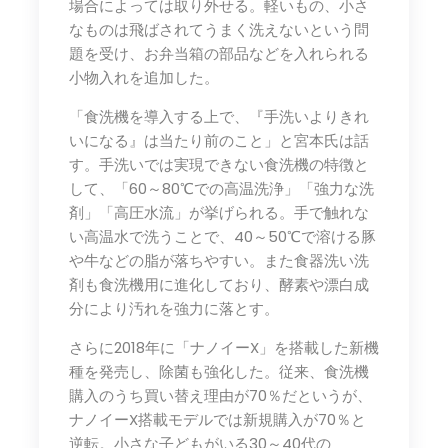
場合によっては取り外せる。軽いもの、小さ
なものは飛ばされてうまく洗えないという問
題を受け、お弁当箱の部品などを入れられる
小物入れを追加した。
「食洗機を導入する上で、『手洗いよりきれ
いになる』は当たり前のこと」と宮本氏は話
す。手洗いでは実現できない食洗機の特徴と
して、「60～80℃での高温洗浄」「強力な洗
剤」「高圧水流」が挙げられる。手で触れな
い高温水で洗うことで、40～50℃で溶ける豚
や牛などの脂が落ちやすい。また食器洗い洗
剤も食洗機用に進化しており、酵素や漂白成
分により汚れを強力に落とす。
さらに2018年に「ナノイーX」を搭載した新機
種を発売し、除菌も強化した。従来、食洗機
購入のうち買い替え理由が70％だというが、
ナノイーX搭載モデルでは新規購入が70％と
逆転。小さな子どもがいる30～40代の