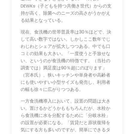
DEWKs（子どもを持つ共働き世代）からの支
持が高く、除菌へのニーズの高さがうかがえ
る結果となっている。
現在、食洗機の世帯普及率は30％ほどで、決
して高い数字ではない。しかしここ数年でじ
わじわとシェアが拡大しつつある。中でも口
コミの効果も大きい。「一度使うと手放せな
い、というのが食洗機の特徴です。（当社の
調査では）満足度は90％超にのぼります」
（宮本氏）。狭いキッチンや単身者や高齢者
にも使いやすい小型サイズも発売し、利用者
の幅も徐々に広がりつつある。
一方食洗機導入において、設置の問題は大き
い。置けるかどうかももちろんだが、水栓か
ら食洗機に水を分配するために「分岐水栓」
の設置が必要になる。「賃貸だと原状復帰を
気にする方も多いのですが、簡単にできるタ