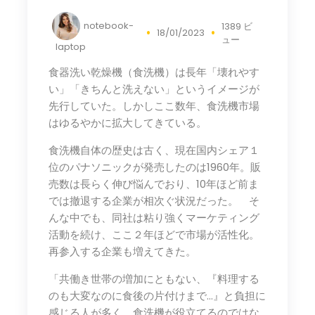
notebook-
1389 ビ
18/01/2023
ュー
laptop
食器洗い乾燥機（食洗機）は長年「壊れやす
い」「きちんと洗えない」というイメージが
先行していた。しかしここ数年、食洗機市場
はゆるやかに拡大してきている。
食洗機自体の歴史は古く、現在国内シェア１
位のパナソニックが発売したのは1960年。販
売数は長らく伸び悩んでおり、10年ほど前ま
では撤退する企業が相次ぐ状況だった。 そ
んな中でも、同社は粘り強くマーケティング
活動を続け、ここ２年ほどで市場が活性化。
再参入する企業も増えてきた。
「共働き世帯の増加にともない、『料理する
のも大変なのに食後の片付けまで…』と負担に
感じる人が多く、食洗機が役立てるのではな