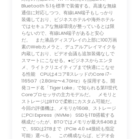
Bluetooth 5.1を標準で装備する。高速な無線
通信に対応しつつ、有線LAN端子もしっかり
装備しており、ビジネスホテルや海外ホテル
ではセキュアな無線環境が整っているとは限
らないので、有線LAN端子があると安心
だ。 また液晶ディスプレイの上部に100万画
素のWebカメラと、デュアルアレイマイクを
内蔵しており、ビデオ会議も追加装備なしで
スマートにこなせる。●ビジネスからエンタ
メ、ライトクリエイティブまで快適にこなせ
る性能 CPUは4コア8スレッドのCore i7-
1165G7（2.8GHz〜4.7GHz）を採用する。開
発コード名「Tiger Lake」で知られる第11世代
Coreプロセッサの主力モデルだ。 メモリと
ストレージはBTOで柔軟にカスタム可能だ。
今回の評価機は、メモリが16GB、ストレージ
にPCI Express（NVMe） SSDを1TB搭載する
構成だったが、BTOではメモリが最大64GBま
で、SSDは2TBまで（PCIe 4.0 x4接続も指定
可能）選べる。 この構成ならば、ビデオ会