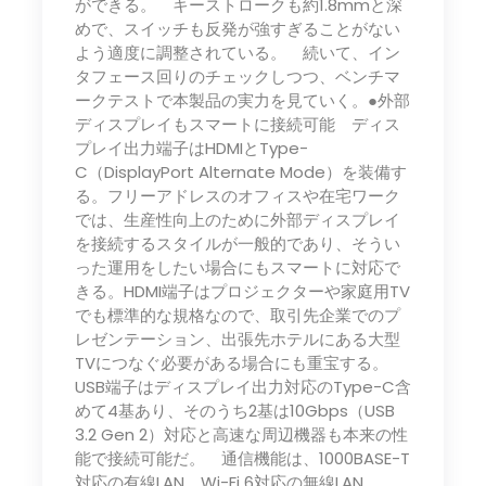
ができる。 キーストロークも約1.8mmと深
めで、スイッチも反発が強すぎることがない
よう適度に調整されている。 続いて、イン
タフェース回りのチェックしつつ、ベンチマ
ークテストで本製品の実力を見ていく。●外部
ディスプレイもスマートに接続可能 ディス
プレイ出力端子はHDMIとType-
C（DisplayPort Alternate Mode）を装備す
る。フリーアドレスのオフィスや在宅ワーク
では、生産性向上のために外部ディスプレイ
を接続するスタイルが一般的であり、そうい
った運用をしたい場合にもスマートに対応で
きる。HDMI端子はプロジェクターや家庭用TV
でも標準的な規格なので、取引先企業でのプ
レゼンテーション、出張先ホテルにある大型
TVにつなぐ必要がある場合にも重宝する。
USB端子はディスプレイ出力対応のType-C含
めて4基あり、そのうち2基は10Gbps（USB
3.2 Gen 2）対応と高速な周辺機器も本来の性
能で接続可能だ。 通信機能は、1000BASE-T
対応の有線LAN、Wi-Fi 6対応の無線LAN、