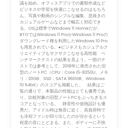
議を始め、オフィスアプリでの書類作成など
ビジネスや学習を快適にこなせるのはもちろ
ん、写真や動画のシンプルな編集、息抜きの
カジュアルゲームなどまで幅広く対応でき
る。OSは標準でWindows 11 Homeだが、
BTOではWindows 11 ProかWindows 11 Proの
ダウングレード権を利用したWindows 10 Pro
も用意されている。●ビジネスもカジュアルク
リエイティブもサクサクこなせる高性能 ベ
ンチマークテストの結果を見よう。一部のテ
ストでは参考として、2018年に発売された旧
型のノートPC（CPU：Core i5-8250U、メモ
リ：20GB、SSD：SATA 960GB、Windows
10 64bit）のスコアも掲載した。 結果はご
覧の通りで、本製品の性能はとても優秀であ
り、比較対象の旧型ノートPCをぶっちぎるス
コアとなっている。 静音性や放熱設計も優
秀だ。アイドル時は無音に近く、高負荷時で
も冷却ファンが回り出したのが分かるという
程度の音にとどまる。また、ボディーに不快