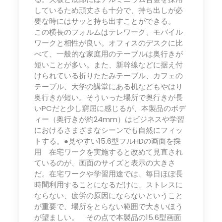
しているため頑丈さも十分で、持ち出しが必
要な時にはサッと持ち出すことができる。
この横長のフォルムはテレワーク、モバイル
ワークと相性が良い。オフィスのデスクに比
べて、一般的な家庭用のテーブルは奥行きが
短いことが多い。また、新幹線などに据え付
けられている折りたたみテーブル、カフェの
テーブル、大学の講堂にある机などもやはり
奥行きが短い。そういった場所で奥行きが長
いPCだと少し窮屈に感じるが、本製品のボデ
ィー（奥行きが約24mm）はビジネスや学習
におけるさまざまなシーンでも自然にフィッ
トする。●見やすい15.6型フルHDの画面を採
用 在宅ワークを実施すると改めて見直され
ているのが、画面のサイズと表示の大きさ
だ。在宅ワークや学習用途では、毎日ほぼ長
時間利用することになるだけに、ストレスに
ならない、疲労の原因にならないということ
が重要で、場所をとらない範囲で大きいほう
が望ましい。 その点で本製品の15.6型画面