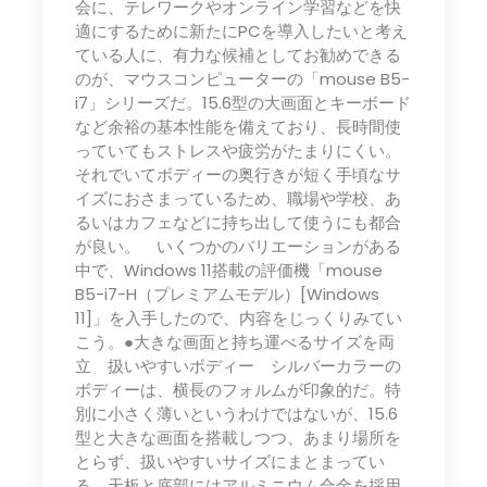
会に、テレワークやオンライン学習などを快
適にするために新たにPCを導入したいと考え
ている人に、有力な候補としてお勧めできる
のが、マウスコンピューターの「mouse B5-
i7」シリーズだ。15.6型の大画面とキーボード
など余裕の基本性能を備えており、長時間使
っていてもストレスや疲労がたまりにくい。
それでいてボディーの奥行きが短く手頃なサ
イズにおさまっているため、職場や学校、あ
るいはカフェなどに持ち出して使うにも都合
が良い。 いくつかのバリエーションがある
中で、Windows 11搭載の評価機「mouse
B5-i7-H（プレミアムモデル）[Windows
11]」を入手したので、内容をじっくりみてい
こう。●大きな画面と持ち運べるサイズを両
立 扱いやすいボディー シルバーカラーの
ボディーは、横長のフォルムが印象的だ。特
別に小さく薄いというわけではないが、15.6
型と大きな画面を搭載しつつ、あまり場所を
とらず、扱いやすいサイズにまとまってい
る。天板と底部にはアルミニウム合金を採用