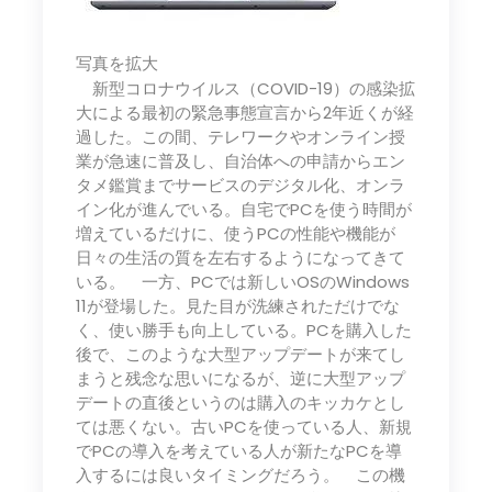
写真を拡大
新型コロナウイルス（COVID-19）の感染拡
大による最初の緊急事態宣言から2年近くが経
過した。この間、テレワークやオンライン授
業が急速に普及し、自治体への申請からエン
タメ鑑賞までサービスのデジタル化、オンラ
イン化が進んでいる。自宅でPCを使う時間が
増えているだけに、使うPCの性能や機能が
日々の生活の質を左右するようになってきて
いる。 一方、PCでは新しいOSのWindows
11が登場した。見た目が洗練されただけでな
く、使い勝手も向上している。PCを購入した
後で、このような大型アップデートが来てし
まうと残念な思いになるが、逆に大型アップ
デートの直後というのは購入のキッカケとし
ては悪くない。古いPCを使っている人、新規
でPCの導入を考えている人が新たなPCを導
入するには良いタイミングだろう。 この機