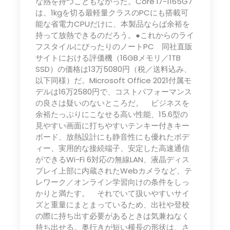
な熱を持つこともなかった。Core i7-1165G7
は、1kgを切る最軽量クラスのPCにも搭載可
能な省電力CPUだけに、本製品ならば余裕を
持って放熱できるのだろう。●これからのライ
フスタイルにぴったりのノートPC 同社直販
サイトにおける評価機（16GBメモリ／1TB
SSD）の価格は13万5080円（税／送料込み、
以下同様）だ。Microsoft Office 2021付属モ
デルは16万2580円で、コストパフォーマンス
の良さは疑いのないところだ。 ビジネスを
余裕たっぷりにこなせる高い性能、15.6型の
見やすい画面に打ちやすいテンキー付きキー
ボード、放熱設計にも静音性にも優れたボデ
ィー、実用的な接続端子、安定した高速通信
ができるWi-Fi 6対応の無線LAN、液晶ディス
プレイ上部に内蔵されたWebカメラなど、テ
レワーク／オンライン学習向けの条件をしっ
かりと満たす。 それでいて扱いやすいサイ
ズと重量にまとまっているため、出社や登校
の際に持ち出す必要があるときは気兼ねなく
持ち出せる。奥行きが短い横長の形状は、さ