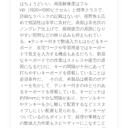
はちょうどいい。画面解像度はフル
HD（1920×1080ピクセル）と標準クラスで、
詳細なスペックの記載はないが、視野角も広
めで視認性は非常に良好だ。表面は非光沢の
ノングレア仕上げで、眼精疲労の原因になり
やすい照明などの映り込みも抑えられてい
る。●テンキー付きで数値入力もはかどるキー
ボード 在宅ワークや学習用途ではキーボー
ドで長文を入力する機会もあるだろう。窮屈
なキーボードでの作業はストレスや疲労の原
因になるだけに、キーの間隔が十分にあって
打ちやすいキーボードを搭載していることは
必須条件だ。 その点、本製品は横長のボデ
ィーを生かして、テンキー付きのゆとりのあ
るキーボードを搭載している。キーピッチは
約19mmと十分な間隔があり、カーソルキー
やテンキーを少し離して配置するなどミスタ
イプしにくい配慮も見られる。 テンキーが
ついているのもポイントで、経理や事務など
の数値入力作業もスピーディーにこなすこと