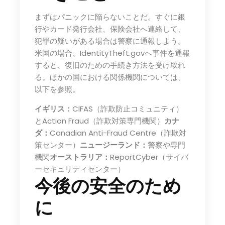
まずはパニックに陥らないことだ。すぐに銀
行やカード発行会社、保険会社へ連絡して、
犯罪の疑いがある場合は警察に通報しよう。
米国の場合、IdentityTheft.govへ事件を通報
すると、復旧のための手続き方法を受け取れ
る。ほかの国における関係機関については、
以下を参照。
イギリス：
CIFAS（詐欺防止コミュニティ）
とAction Fraud（詐欺対策専門機関）
カナ
ダ：
Canadian Anti-Fraud Centre（詐欺対
策センター）
ニュージーランド：
警察や専門
機関
オーストラリア：
ReportCyber（サイバ
ーセキュリティセンター）
今後の安全のため
に