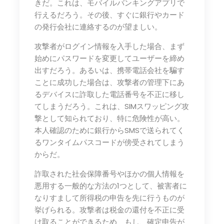
きだ。これは、モバイルバンキングアプリで
行えるだろう。その後、すぐに銀行やカード
の発行会社に連絡するのが望ましい。
攻撃者がログイン情報を入手した場合、まず
始めにパスワードを変更してユーザーを締め
出すだろう。あるいは、携帯電話会社を騙す
ことに成功した場合は、攻撃者の管理下にあ
るデバイスに詐取した電話番号を不正に移し
てしまうだろう。これは、SIMスワッピング攻
撃として知られており、特に危険性が高い。
本人確認のために銀行からSMSで送られてく
るワンタイムパスコードが傍受されてしまう
からだ。
詐取された社会保障番号やほかの個人情報を
悪用する一般的な方法の1つとして、被害者に
なりすまして所得税の申告を先に行うものが
挙げられる。攻撃者は税金の還付を不正に受
け取ることができるため、もし、確定申告が