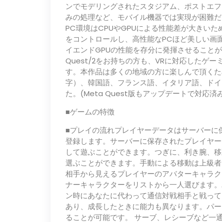
ンでモデリングされたスタジアム、ポストエフ
みの処理など、モバイル機器では実現が困難だ
PC環境はCPUやGPUによる性能差が大きい
をコントロールし、高性能なPCほど美しい画
イエンドGPUの性能を存分に発揮させることができ
Quest/2をお持ちの方も、VRに対応したゲ
す。本作品は多くの地域の方に楽しんで頂くた
字）、韓国語、フランス語、イタリア語、ドイ
た。(Meta Quest版もアップデートで対応済
■ゲームの特徴
■プレイの流れプレイヤーデータはサーバーに
登録します。サーバーに保存されたプレイヤー
して遊ぶことができます。つぎに、利き腕、移
選ぶことができます。手動による移動は上級者
相手から見えるプレイヤーのアバターキャラク
ナーキャラクターをリストから一人選びます。
ン時にあなたに代わって通信対戦相手と戦って
あり、成長したときに能力も異なります。パー
ることが可能です。 サーブ、レシーブなど一