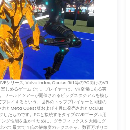
シリーズ, Valve Index, Oculus Rift等のPC向けのVR
を楽しめるゲームです。プレイヤーは、VR空間にある実
。ワールドツアーが開催されるビッグスタジアムを模し
てプレイするという、世界のトッププレイヤーと同様の
たMeta Quest版および４月に発売されたOculus
用にリメイクしたものです。PCと接続するタイプのVRゴーグル用
リング性能を生かすために、グラフィックスを大幅にグ
t版と比べて最大で４倍の解像度のテクスチャ、数百万ポリゴ