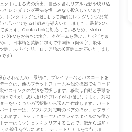
ェクトによる光の演出、自己を含むリアルな影や映り込
ったレンダリング手法を惜しみなく投入しています。
ため、レンダリング性能によって動的にレンダリング品質
面でプレイできる仕組みを導入いたしました。最新のハ
ます。Oculus Linkに対応しているため、Meta
ーミングPCをお持ちの場合、本ゲームを遊ぶことができま
めに、日本語と英語に加えて中国語（簡体字、繁体
ツ語、スペイン語、ロシア語の10言語に対応いたしまし
みです)
保存されるため、最初に、プレイヤー名とパスコードを
データは、他のプラットフォームや他の機器でもロード
動やスイングの方法を選択します。移動は自動と手動を
向けですが、思い通りのプレイが可能になります。対戦
ターをいくつかの選択肢から選んで作成します。パート
パートナーは、ダブルス対戦時のペアのほか、オフライ
くれます。キャラクターごとにプレイスタイルに特徴が
トナーはミッションをクリアすることで、後から追加す
通りの操作を学ぶために、チュートリアルを実行しま