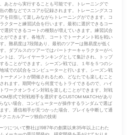
、あとから実行することも可能です。トレーニングで
缶の数などでスコアが記録されます。トレーニングスコ
アを目指して楽しみながらトレーニングができます。コ
ラクターと練習試合を行います。最初に選択できるコー
で選択できるコートの種類が増えていきます。練習試合
とができます。​各地方、コートでトーナメント戦を戦い
す。難易度は7段階あり、最初のツアーは難易度が低く
す。ダブルスのツアーではパートナーキャラクターがペ
ントは、プレイヤーランキングとして集計され、トップ
することができます。シーズン戦では、１年を５つのシ
地域での試合をコンピューターと行います。シーズン戦
トーナメントが開催されるため、どなたでも楽しむこと
されます。期間中なら何度でもトライできるので、ハイ
トワークオンライン対戦を楽しむことができます。対戦
OOM形式で対戦相手を選択するCUSTOM MATCHがあり
見つからない場合、コンピューターが操作するランダムで選ば
ます。通信相手が見つかった場合、プレイを中断して通
テクニカルアーツ独自の技術
ーツについて弊社は1987年の創業以来35年以上にわた
ムメーカーの受託開発や、研究開発を手がけておりま