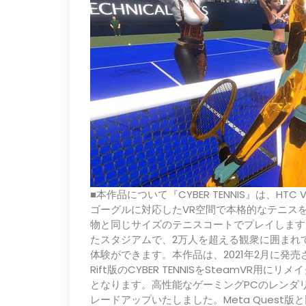
■本作品について『CYBER TENNIS』は、HTC VIVE
ゴーグルに対応したVR空間で本格的なテニス
物と同じサイズのテニスコートでプレイします
たスタジアムで、2万人を超える観衆に囲まれ
体験ができます。本作品は、2021年2月に発売され
Rift版のCYBER TENNISをSteamVR
となります。高性能なゲーミングPCのレンダ
レードアップいたしました。Meta Ques