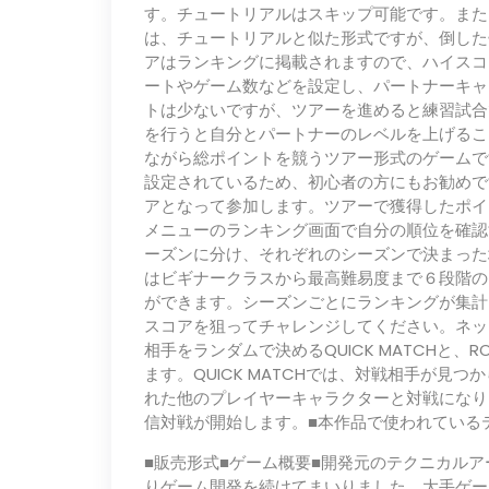
す。チュートリアルはスキップ可能です。また
は、チュートリアルと似た形式ですが、倒した
アはランキングに掲載されますので、ハイスコ
ートやゲーム数などを設定し、パートナーキャ
トは少ないですが、ツアーを進めると練習試合
を行うと自分とパートナーのレベルを上げるこ
ながら総ポイントを競うツアー形式のゲームで
設定されているため、初心者の方にもお勧めで
アとなって参加します。ツアーで獲得したポイ
メニューのランキング画面で自分の順位を確認
ーズンに分け、それぞれのシーズンで決まった
はビギナークラスから最高難易度まで６段階の
ができます。シーズンごとにランキングが集計
スコアを狙ってチャレンジしてください。ネッ
相手をランダムで決めるQUICK MATCHと、R
ます。QUICK MATCHでは、対戦相手が
れた他のプレイヤーキャラクターと対戦になり
信対戦が開始します。■本作品で使われている
■販売形式■ゲーム概要■開発元のテクニカルア
りゲーム開発を続けてまいりました。大手ゲー