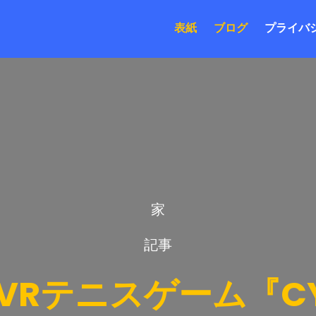
表紙
ブログ
プライバ
家
記事
VRテニスゲーム『CYB