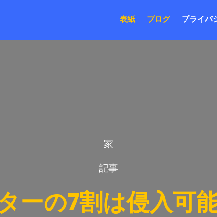
表紙
ブログ
プライバ
家
記事
ーターの7割は侵入可