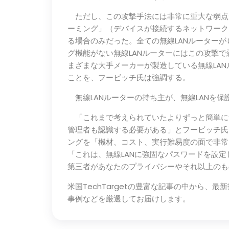
ただし、この攻撃手法には非常に重大な弱点
ーミング」（デバイスが接続するネットワーク
る場合のみだった。全ての無線LANルーター
グ機能がない無線LANルーターにはこの攻撃
まざまな大手メーカーが製造している無線LA
ことを、フービッチ氏は強調する。
無線LANルーターの持ち主が、無線LANを
「これまで考えられていたよりずっと簡単に無
管理者も認識する必要がある」とフービッチ氏
ングを「機材、コスト、実行難易度の面で非常
「これは、無線LANに強固なパスワードを設
第三者があなたのプライバシーやそれ以上のも
米国TechTargetの豊富な記事の中から、
事例などを厳選してお届けします。