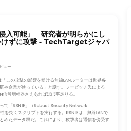
は侵入可能」 研究者が明らかにし
に攻撃 - TechTargetジャパ
0 ビュー
氏は「この攻撃の影響を受ける無線LANルーターは世界各
庭や企業が使っている」と話す。フービッチ氏による
LAN信号増幅器さえあればほぼ事足りる。
IE」（Robust Security Network
ゃく）性を突くスクリプトを実行する。RSN IEは、無線LANで
とめたデータ群だ。これにより、攻撃者は通信を傍受す