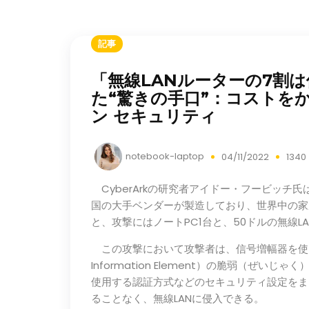
記事
「無線LANルーターの7割
た“驚きの手口”：コストをかけず
ン セキュリティ
notebook-laptop
04/11/2022
134
CyberArkの研究者アイドー・フービッチ
国の大手ベンダーが製造しており、世界中の家
と、攻撃にはノートPC1台と、50ドルの無線
この攻撃において攻撃者は、信号増幅器を使って「RSN 
Information Element）の脆弱（ぜいじ
使用する認証方式などのセキュリティ設定をま
ることなく、無線LANに侵入できる。